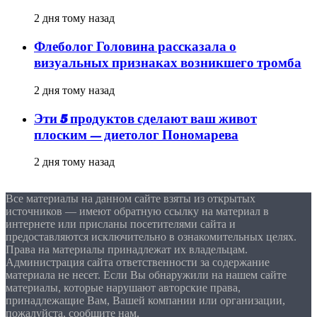
2 дня тому назад
Флеболог Головина рассказала о
визуальных признаках возникшего тромба
2 дня тому назад
Эти 5 продуктов сделают ваш живот
плоским — диетолог Пономарева
2 дня тому назад
Все материалы на данном сайте взяты из открытых
источников — имеют обратную ссылку на материал в
интернете или присланы посетителями сайта и
предоставляются исключительно в ознакомительных целях.
Права на материалы принадлежат их владельцам.
Администрация сайта ответственности за содержание
материала не несет. Если Вы обнаружили на нашем сайте
материалы, которые нарушают авторские права,
принадлежащие Вам, Вашей компании или организации,
пожалуйста, сообщите нам.