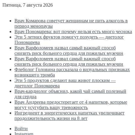
Пятница, 7 августа 2026
Последние новости
Врач Комарова советует женщинам не пить алкоголь в
период менопаузы
Врач Пономарева: вот почему нельзя есть много чеснока
Эти 5 летних фруктов помогут похудеть — диетолог
Пономарева
Врач Варфоломеев назвал самый важный способ
снизить риск больного сердца для пожилых мужчин
Врач Варфоломеев назвал самый важный способ
снизить риск больного сердца для пожилых мужчин
Флеболог Головина рассказала о визуальных признаках
возникшего тромба
Эти 5 продуктов сделают ваш живот плоским —
диетолог Пономарева
Врач-кардиолог объяснил, какой чай самый полезный
для сердца
Врач Андреева предостерегает от 4 напитков, которые
могут усугубить вашу тревожность
Ингредиент в энергетических напитках увеличивает
продолжительность жизни на 8 лет
Войти
Instagram