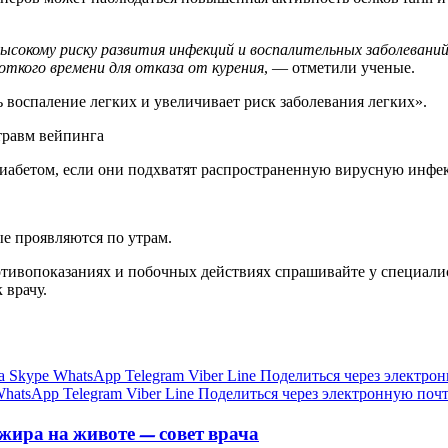
сокому риску развития инфекций и воспалительных заболеваний
откого времени для отказа от курения
, — отметили ученые.
 воспаление легких и увеличивает риск заболевания легких».
травм вейпинга
иабетом, если они подхватят распространенную вирусную инфе
ые проявляются по утрам.
ивопоказаниях и побочных действиях спрашивайте у специалист
 врачу.
а
Skype
WhatsApp
Telegram
Viber
Line
Поделиться через электро
hatsApp
Telegram
Viber
Line
Поделиться через электронную поч
жира на животе — совет врача