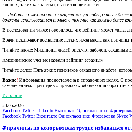
клетках, таких как клетки, выстилающие легкие.
— Любители электронных сигарет могут подвергаться более вы
должны использоваться только в течение как можно более кор
В исследовании также говорилось, что вейпинг может «вызвать
Врачи исключают воспаление легких из-за масла как причины 
Читайте также: Миллионы людей рискуют заболеть сахарным д
Американские ученые назвали вейпинг заразным
Читайте далее: Пять ярких признаков сахарного диабета, котор
Важно
!
Информация предоставлена в справочных целях. О прот
самолечением. При первых признаках заболевания обратитесь к
Источник
23.05.2026
Facebook
Twitter
LinkedIn
Вконтакте
Одноклассники
Фрезеровк
Facebook
Twitter
Вконтакте
Одноклассники
Фрезеровка
Skype
W
3 причины, по которым вам трудно избавиться от 