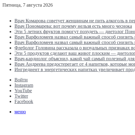
Пятница, 7 августа 2026
Последние новости
Врач Комарова советует женщинам не пить алкоголь в п
Врач Пономарева: вот почему нельзя есть много чеснока
Эти 5 летних фруктов помогут похудеть — диетолог Пон
Врач Варфоломеев назвал самый важный способ снизить
Врач Варфоломеев назвал самый важный способ снизить
Флеболог Головина рассказала о визуальных признаках 
Эти 5 продуктов сделают ваш живот плоским — диетоло
Врач-кардиолог объяснил, какой чай самый полезный для
Врач Андреева предостерегает от 4 напитков, которые мо
Ингредиент в энергетических напитках увеличивает прод
Войти
Instagram
YouTube
Twitter
Facebook
меню