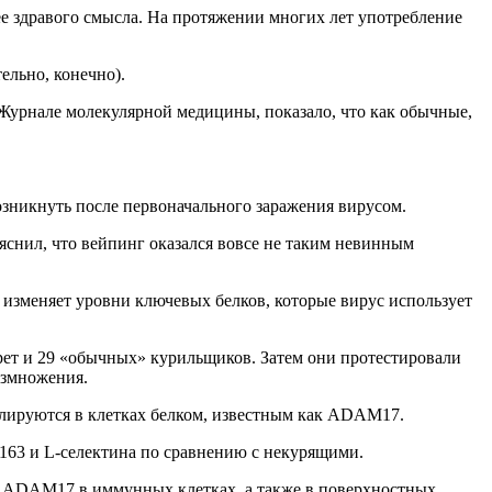
ее здравого смысла. На протяжении многих лет употребление
ельно, конечно).
Журнале молекулярной медицины, показало, что как обычные,
зникнуть после первоначального заражения вирусом.
яснил, что вейпинг оказался вовсе не таким невинным
 изменяет уровни ключевых белков, которые вирус использует
рет и 29 «обычных» курильщиков. Затем они протестировали
азмножения.
гулируются в клетках белком, известным как ADAM17.
163 и L-селектина по сравнению с некурящими.
 и ADAM17 в иммунных клетках, а также в поверхностных