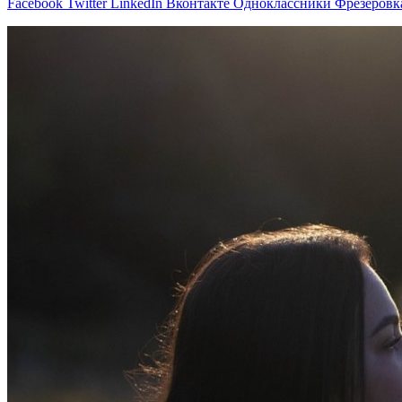
Facebook
Twitter
LinkedIn
Вконтакте
Одноклассники
Фрезеровк