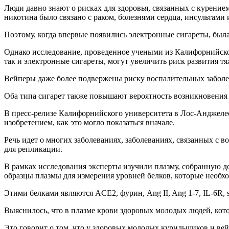
Люди давно знают о рисках для здоровья, связанных с курение
никотина было связано с раком, болезнями сердца, инсультам
Поэтому, когда впервые появились электронные сигареты, была 
Однако исследование, проведенное учеными из Калифорнийско
так и электронные сигареты, могут увеличить риск развития т
Вейперы даже более подвержены риску воспалительных заболе
Оба типа сигарет также повышают вероятность возникновения 
В пресс-релизе Калифорнийского университета в Лос-Анджелес
изобретением, как это могло показаться вначале.
Речь идет о многих заболеваниях, заболеваниях, связанных с 
для репликации.
В рамках исследования эксперты изучили плазму, собранную д
образцы плазмы для измерения уровней белков, которые необх
Этими белками являются ACE2, фурин, Ang II, Ang 1-7, IL-6R,
Выяснилось, что в плазме крови здоровых молодых людей, кот
Это говорит о том, что у здоровых молодых курильщиков и ве