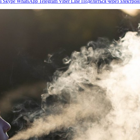
а
Skype
WhatsApp
Telegram
Viber
Line
Поделиться через электро