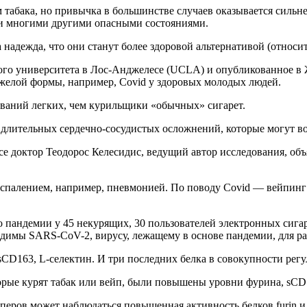
м табака, но привычка в большинстве случаев оказывается сильн
и и многими другими опасными состояниями.
надежда, что они станут более здоровой альтернативой (относит
го университета в Лос-Анджелесе (UCLA) и опубликованное в 
яжелой формы, например, Covid у здоровых молодых людей.
ваний легких, чем курильщики «обычных» сигарет.
длительных сердечно-сосудистых осложнений, которые могут во
е доктор Теодорос Келесидис, ведущий автор исследования, объ
воспалением, например, пневмонией. По поводу Covid — вейпинг
о пандемии у 45 некурящих, 30 пользователей электронных сига
одимы SARS-CoV-2, вирусу, лежащему в основе пандемии, для р
 sCD163, L-селектин. И три последних белка в совокупности ре
орые курят табак или вейп, были повышены уровни фурина, sCD
йперов может наблюдаться повышенная активность белков furin