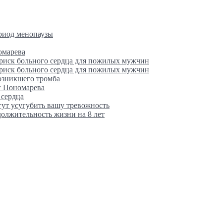
ериод менопаузы
омарева
 риск больного сердца для пожилых мужчин
 риск больного сердца для пожилых мужчин
возникшего тромба
г Пономарева
 сердца
гут усугубить вашу тревожность
олжительность жизни на 8 лет