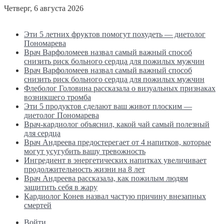
Четверг, 6 августа 2026
Последние новости
Эти 5 летних фруктов помогут похудеть — диетолог
Пономарева
Врач Варфоломеев назвал самый важный способ
снизить риск больного сердца для пожилых мужчин
Врач Варфоломеев назвал самый важный способ
снизить риск больного сердца для пожилых мужчин
Флеболог Головина рассказала о визуальных признаках
возникшего тромба
Эти 5 продуктов сделают ваш живот плоским —
диетолог Пономарева
Врач-кардиолог объяснил, какой чай самый полезный
для сердца
Врач Андреева предостерегает от 4 напитков, которые
могут усугубить вашу тревожность
Ингредиент в энергетических напитках увеличивает
продолжительность жизни на 8 лет
Врач Андреева рассказала, как пожилым людям
защитить себя в жару
Кардиолог Конев назвал частую причину внезапных
смертей
Войти