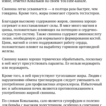
извне, отметил Ковальков на своем YouTube-канале.
Свинина легко усваивается — в полтора раза быстрее, чем
говядина. Кроме того, жиры помогают строить тестостерон.
Благодаря высокому содержанию жиров, свинина хорошо
согревает и восстанавливает силы. В мясе много магния и
цинка, положительно влияющих на потенцию и сердечно-
сосудистую систему. Также свинина содержит аминокислоту
лизин, необходимую для нормального формирования костей.
Цинк, магний и селен поддерживают работу сердца,
положительно влияют на выработку гормонов щитовидной
железы.
Свинину важно хорошо термически обрабатывать, поскольку
в ней могут присутствовать паразиты. Ее нельзя недоварить
или недожарить.
Кроме того, в ней присутствуют тугоплавкие жиры. Людям с
нарушениями обмена триглицеридов следует уменьшить их
употребление для профилактики атеросклероза. Избыточный
вес и заболевания почек являются противопоказанием к
употреблению жирной свинины.
По словам Ковалькова, сало является суперфудом и полезно
для борьбы с высоким холестерином, особенно в сочетании с