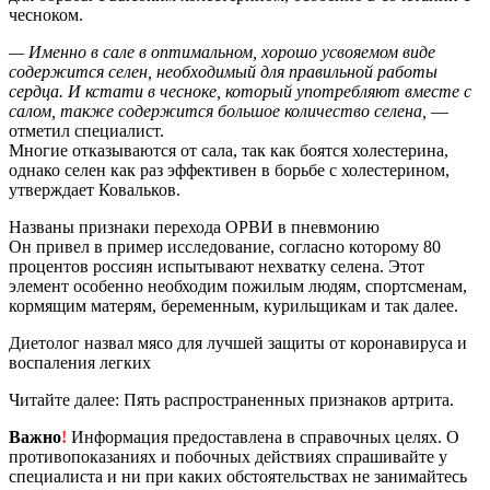
чесноком.
— Именно в сале в оптимальном, хорошо усвояемом виде
содержится селен, необходимый для правильной работы
сердца. И кстати в чесноке, который употребляют вместе с
салом, также содержится большое количество селена,
—
отметил специалист.
Многие отказываются от сала, так как боятся холестерина,
однако селен как раз эффективен в борьбе с холестерином,
утверждает Ковальков.
Названы признаки перехода ОРВИ в пневмонию
Он привел в пример исследование, согласно которому 80
процентов россиян испытывают нехватку селена. Этот
элемент особенно необходим пожилым людям, спортсменам,
кормящим матерям, беременным, курильщикам и так далее.
Диетолог назвал мясо для лучшей защиты от коронавируса и
воспаления легких
Читайте далее: Пять распространенных признаков артрита.
Важно
!
Информация предоставлена в справочных целях. О
противопоказаниях и побочных действиях спрашивайте у
специалиста и ни при каких обстоятельствах не занимайтесь