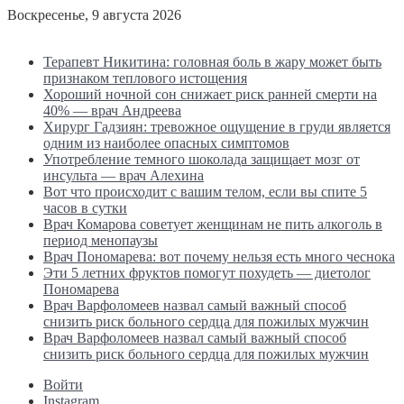
Воскресенье, 9 августа 2026
Последние новости
Терапевт Никитина: головная боль в жару может быть
признаком теплового истощения
Хороший ночной сон снижает риск ранней смерти на
40% — врач Андреева
Хирург Гадзиян: тревожное ощущение в груди является
одним из наиболее опасных симптомов
Употребление темного шоколада защищает мозг от
инсульта — врач Алехина
Вот что происходит с вашим телом, если вы спите 5
часов в сутки
Врач Комарова советует женщинам не пить алкоголь в
период менопаузы
Врач Пономарева: вот почему нельзя есть много чеснока
Эти 5 летних фруктов помогут похудеть — диетолог
Пономарева
Врач Варфоломеев назвал самый важный способ
снизить риск больного сердца для пожилых мужчин
Врач Варфоломеев назвал самый важный способ
снизить риск больного сердца для пожилых мужчин
Войти
Instagram