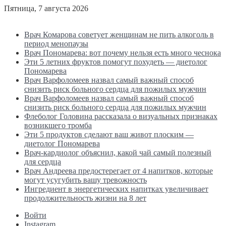
Пятница, 7 августа 2026
Последние новости
Врач Комарова советует женщинам не пить алкоголь в
период менопаузы
Врач Пономарева: вот почему нельзя есть много чеснока
Эти 5 летних фруктов помогут похудеть — диетолог
Пономарева
Врач Варфоломеев назвал самый важный способ
снизить риск больного сердца для пожилых мужчин
Врач Варфоломеев назвал самый важный способ
снизить риск больного сердца для пожилых мужчин
Флеболог Головина рассказала о визуальных признаках
возникшего тромба
Эти 5 продуктов сделают ваш живот плоским —
диетолог Пономарева
Врач-кардиолог объяснил, какой чай самый полезный
для сердца
Врач Андреева предостерегает от 4 напитков, которые
могут усугубить вашу тревожность
Ингредиент в энергетических напитках увеличивает
продолжительность жизни на 8 лет
Войти
Instagram