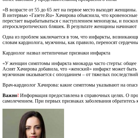
«В возрасте от 55 до 65 лет на первое место выходят женщины
В интервью «Газете.Ru» Хачирова объяснила, что кровеносные
перестает вырабатываться с наступлением менопаузы, и поскол
атеросклеротических бляшек. В результате женщины начинают 
Одна из проблем заключается в том, что инфаркты, возникающ
словам кардиолога, мужчины, как правило, переносят сердечн
Кардиолог назвал нетипичные признаки инфаркта
«У женщин симптомы инфаркта миокарда часто стерты: общее не
Асият Хачирова добавила, что «женский» инфаркт может быть 
мужчинам оказывается с опозданием – от тяжелых последствий
Врач-кардиолог Хачирова: какие симптомы указывают на опа
Важно
!
Информация предоставлена в справочных целях. О прот
самолечением. При первых признаках заболевания обратитесь к