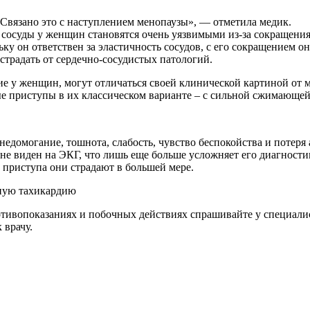
. Связано это с наступлением менопаузы», — отметила медик.
 сосуды у женщин становятся очень уязвимыми из-за сокращения
ьку он ответствен за эластичность сосудов, с его сокращением 
страдать от сердечно-сосудистых патологий.
ие у женщин, могут отличаться своей клинической картиной от 
ые приступы в их классическом варианте – с сильной сжимающей
домогание, тошнота, слабость, чувство беспокойства и потеря а
не виден на ЭКГ, что лишь еще больше усложняет его диагност
 приступа они страдают в большей мере.
сную тахикардию
ивопоказаниях и побочных действиях спрашивайте у специалист
 врачу.