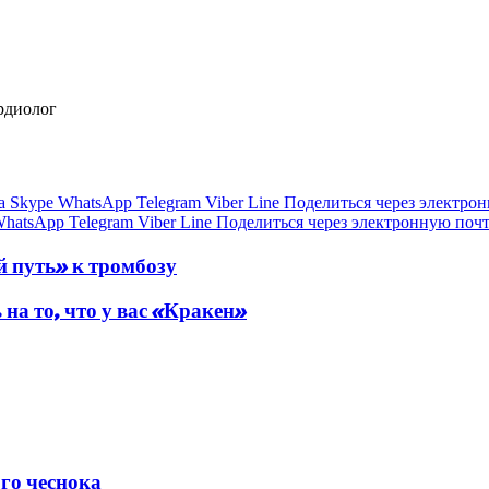
рдиолог
а
Skype
WhatsApp
Telegram
Viber
Line
Поделиться через электро
hatsApp
Telegram
Viber
Line
Поделиться через электронную поч
 путь» к тромбозу
на то, что у вас «Кракен»
го чеснока