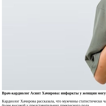
Врач-кардиолог Асият Хачирова: инфаркты у женщин могут
Кардиолог Хачирова рассказала, что мужчины статистически ча
более высокой у представительниц прекрасного пола.