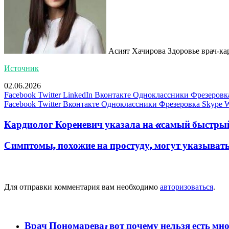
Асият Хачирова Здоровье врач-ка
Источник
02.06.2026
Facebook
Twitter
LinkedIn
Вконтакте
Одноклассники
Фрезеровк
Facebook
Twitter
Вконтакте
Одноклассники
Фрезеровка
Skype
W
Кардиолог Кореневич указала на «самый быстрый
Симптомы, похожие на простуду, могут указывать 
Добавить комментарий
Для отправки комментария вам необходимо
авторизоваться
.
популярное
Врач Пономарева: вот почему нельзя есть мно