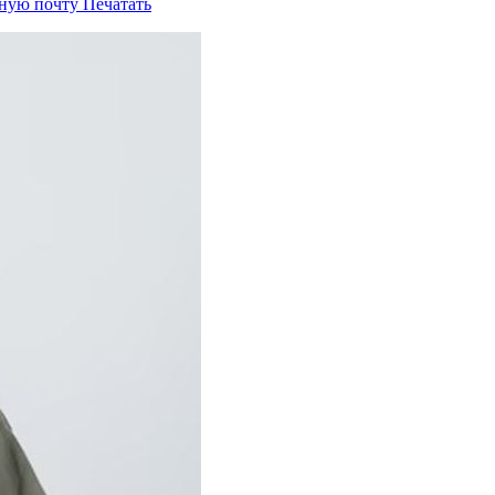
нную почту
Печатать