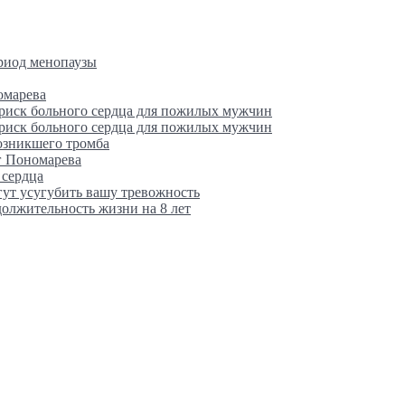
ериод менопаузы
омарева
 риск больного сердца для пожилых мужчин
 риск больного сердца для пожилых мужчин
возникшего тромба
г Пономарева
 сердца
гут усугубить вашу тревожность
олжительность жизни на 8 лет