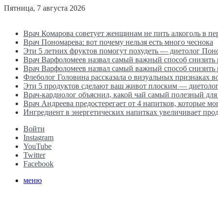
Пятница, 7 августа 2026
Последние новости
Врач Комарова советует женщинам не пить алкоголь в п
Врач Пономарева: вот почему нельзя есть много чеснока
Эти 5 летних фруктов помогут похудеть — диетолог Пон
Врач Варфоломеев назвал самый важный способ снизить
Врач Варфоломеев назвал самый важный способ снизить
Флеболог Головина рассказала о визуальных признаках 
Эти 5 продуктов сделают ваш живот плоским — диетоло
Врач-кардиолог объяснил, какой чай самый полезный для
Врач Андреева предостерегает от 4 напитков, которые мо
Ингредиент в энергетических напитках увеличивает прод
Войти
Instagram
YouTube
Twitter
Facebook
меню