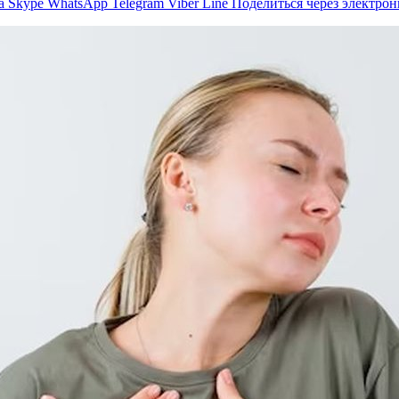
а
Skype
WhatsApp
Telegram
Viber
Line
Поделиться через электро