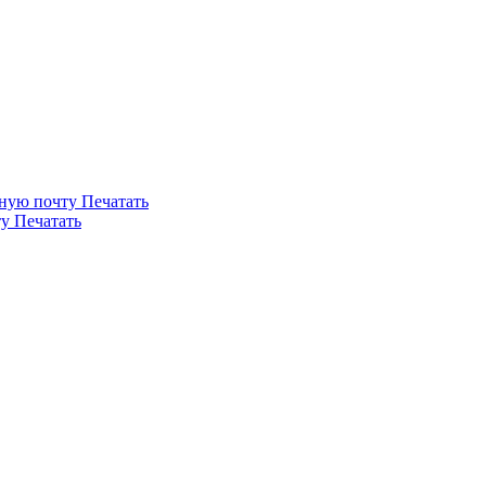
нную почту
Печатать
ту
Печатать