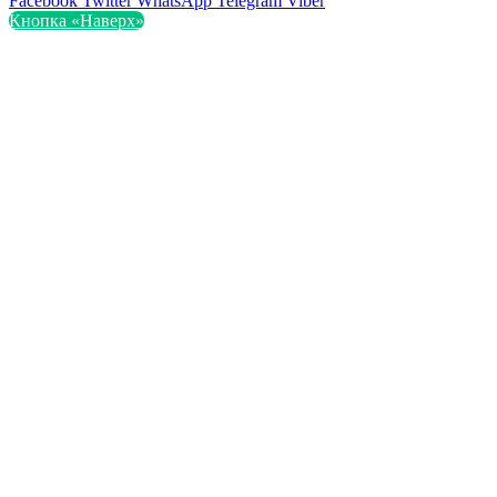
Facebook
Twitter
WhatsApp
Telegram
Viber
Кнопка «Наверх»