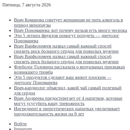
Пятница, 7 августа 2026
Последние новости
Врач Комарова советует женщинам не пить алкоголь в
период менопаузы
Врач Пономарева: вот почему нельзя есть много чеснока
Эти 5 летних фруктов помогут похудеть — диетолог
Пономарева
Врач Варфоломеев назвал самый важный способ
снизить риск больного сердца для пожилых мужчин
Врач Варфоломеев назвал самый важный способ
снизить риск больного сердца для пожилых мужчин
Флеболог Головина рассказала о визуальных признаках
возникшего тромба
Эти 5 продуктов сделают ваш живот плоским —
диетолог Пономарева
Врач-кардиолог объяснил, какой чай самый полезный
для сердца
Врач Андреева предостерегает от 4 напитков, которые
могут усугубить вашу тревожность
Ингредиент в энергетических напитках увеличивает
продолжительность жизни на 8 лет
Войти
Instagram