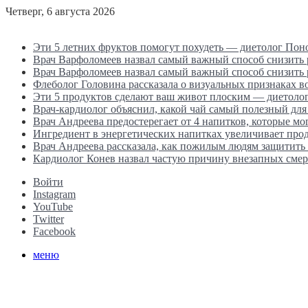
Четверг, 6 августа 2026
Последние новости
Эти 5 летних фруктов помогут похудеть — диетолог Пон
Врач Варфоломеев назвал самый важный способ снизить
Врач Варфоломеев назвал самый важный способ снизить
Флеболог Головина рассказала о визуальных признаках 
Эти 5 продуктов сделают ваш живот плоским — диетоло
Врач-кардиолог объяснил, какой чай самый полезный для
Врач Андреева предостерегает от 4 напитков, которые мо
Ингредиент в энергетических напитках увеличивает прод
Врач Андреева рассказала, как пожилым людям защитить 
Кардиолог Конев назвал частую причину внезапных смер
Войти
Instagram
YouTube
Twitter
Facebook
меню