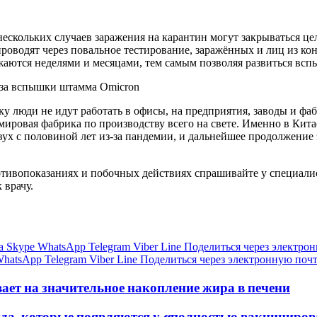
 нескольких случаев заражения на карантин могут закрываться 
проводят через повальное тестирование, заражённых и лиц из ко
жаются неделями и месяцами, тем самым позволяя развиться всп
-за вспышки штамма Omicron
у люди не идут работать в офисы, на предприятия, заводы и фа
мировая фабрика по производству всего на свете. Именно в Китае
ух с половиной лет из-за пандемии, и дальнейшее продолжение 
ивопоказаниях и побочных действиях спрашивайте у специалист
 врачу.
а
Skype
WhatsApp
Telegram
Viber
Line
Поделиться через электро
hatsApp
Telegram
Viber
Line
Поделиться через электронную поч
ает на значительное накопление жира в печени
ида, которые появляются у «полностью вакциниро