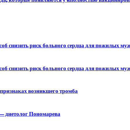
об снизить риск больного сердца для пожилых му
об снизить риск больного сердца для пожилых му
 признаках возникшего тромба
 — диетолог Пономарева