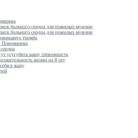
омарева
 риск больного сердца для пожилых мужчин
 риск больного сердца для пожилых мужчин
возникшего тромба
г Пономарева
 сердца
гут усугубить вашу тревожность
олжительность жизни на 8 лет
себя в жару
тей