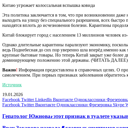
Китаю угрожает колоссальная вспышка ковида
Эта политика заключается в том, что при возникновении даже
выходить на улицу без специального разрешения, всех быстро 
находятся вплоть до исчезновения болезни. Карантины продол
Китай блокирует город с населением 13 миллионов человек из
Однако длительные карантины парализуют экономику, поскольк
ведь Поднебесная до сих пор уверенно шла вперёд именно как 
крупные бытовые товары. Но теперь Китай закрыт уже более дв
доминирующему положению этой державы. (ЧИТАТЬ ДАЛЕЕ)
Важно
!
Информация предоставлена в справочных целях. О прот
самолечением. При первых признаках заболевания обратитесь к
Источник
19.01.2026
Facebook
Twitter
LinkedIn
Вконтакте
Одноклассники
Фрезеровк
Facebook
Twitter
Вконтакте
Одноклассники
Фрезеровка
Skype
W
Гепатолог Южнова: этот признак в туалете указыв
Врач Захарова назвала 5 главных симптомов ков