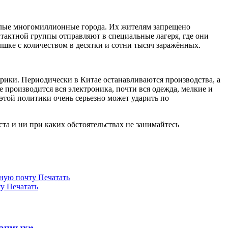
целые многомиллионные города. Их жителям запрещено
нтактной группы отправляют в специальные лагеря, где они
ышке с количеством в десятки и сотни тысяч заражённых.
брики. Периодически в Китае останавливаются производства, а
 производится вся электроника, почти вся одежда, мелкие и
этой политики очень серьезно может ударить по
а и ни при каких обстоятельствах не занимайтесь
нную почту
Печатать
ту
Печатать
ванных»