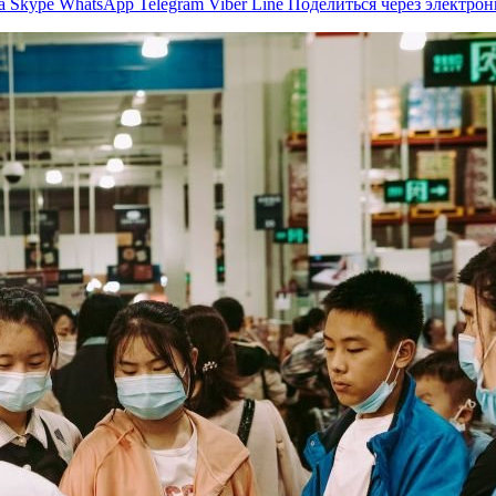
а
Skype
WhatsApp
Telegram
Viber
Line
Поделиться через электро