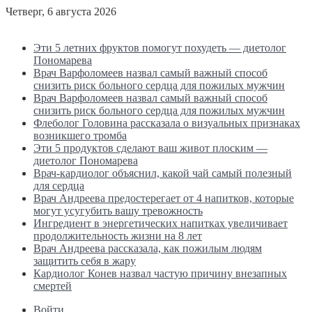
Четверг, 6 августа 2026
Последние новости
Эти 5 летних фруктов помогут похудеть — диетолог
Пономарева
Врач Варфоломеев назвал самый важный способ
снизить риск больного сердца для пожилых мужчин
Врач Варфоломеев назвал самый важный способ
снизить риск больного сердца для пожилых мужчин
Флеболог Головина рассказала о визуальных признаках
возникшего тромба
Эти 5 продуктов сделают ваш живот плоским —
диетолог Пономарева
Врач-кардиолог объяснил, какой чай самый полезный
для сердца
Врач Андреева предостерегает от 4 напитков, которые
могут усугубить вашу тревожность
Ингредиент в энергетических напитках увеличивает
продолжительность жизни на 8 лет
Врач Андреева рассказала, как пожилым людям
защитить себя в жару
Кардиолог Конев назвал частую причину внезапных
смертей
Войти