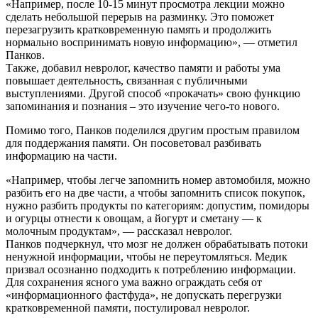
«Например, после 10-15 минут просмотра лекции можно
сделать небольшой перерыв на разминку. Это поможет
перезагрузить кратковременную память и продолжить
нормально воспринимать новую информацию», — отметил
Панков.
Также, добавил невролог, качество памяти и работы ума
повышает деятельность, связанная с публичными
выступлениями. Другой способ «прокачать» свою функцию
запоминания и познания – это изучение чего-то нового.
Помимо того, Панков поделился другим простым правилом
для поддержания памяти. Он посоветовал разбивать
информацию на части.
«Например, чтобы легче запомнить номер автомобиля, можно
разбить его на две части, а чтобы запомнить список покупок,
нужно разбить продукты по категориям: допустим, помидоры
и огурцы отнести к овощам, а йогурт и сметану — к
молочным продуктам», — рассказал невролог.
Панков подчеркнул, что мозг не должен обрабатывать потоки
ненужной информации, чтобы не переутомляться. Медик
призвал осознанно подходить к потреблению информации.
Для сохранения ясного ума важно ограждать себя от
«информационного фастфуда», не допускать перегрузки
кратковременной памяти, постулировал невролог.