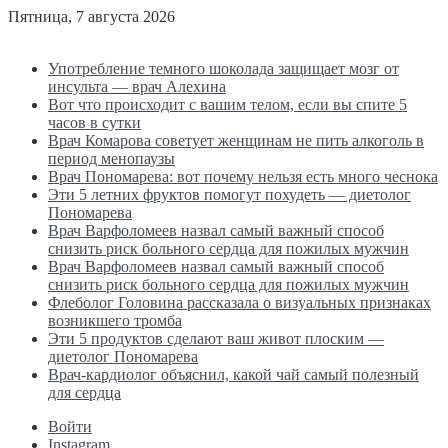
Пятница, 7 августа 2026
Последние новости
Употребление темного шоколада защищает мозг от
инсульта — врач Алехина
Вот что происходит с вашим телом, если вы спите 5
часов в сутки
Врач Комарова советует женщинам не пить алкоголь в
период менопаузы
Врач Пономарева: вот почему нельзя есть много чеснока
Эти 5 летних фруктов помогут похудеть — диетолог
Пономарева
Врач Варфоломеев назвал самый важный способ
снизить риск больного сердца для пожилых мужчин
Врач Варфоломеев назвал самый важный способ
снизить риск больного сердца для пожилых мужчин
Флеболог Головина рассказала о визуальных признаках
возникшего тромба
Эти 5 продуктов сделают ваш живот плоским —
диетолог Пономарева
Врач-кардиолог объяснил, какой чай самый полезный
для сердца
Войти
Instagram