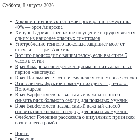
Суббота, 8 августа 2026
Последние новости
Хороший ночной сон снижает риск ранней смерти на
40% — врач Андреева
Хирург Гадзиян: тревожное ощущение в груди является
одним из наиболее опасных симптомов
Употребление темного шоколада защищает мозг от
инсульта — врач Алехина
Вот что происходит с вашим телом, если вы спите 5
часов в сутки
Врач Комарова советует женщинам не пить алкоголь в
период менопаузы
Врач Пономарева: вот почему нельзя есть много чеснока
Эти 5 летних фруктов помогут похудеть — диетолог
Пономарева
Врач Варфоломеев назвал самый важный способ
снизить риск больного сердца для пожилых мужчин
Врач Варфоломеев назвал самый важный способ
снизить риск больного сердца для пожилых мужчин
Флеболог Головина рассказала о визуальных признаках
возникшего тромба
Войти
Instagram