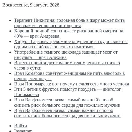
Воскресенье, 9 августа 2026
Последние новости
Терапевт Никитина: головная боль в жару может быть
признаком теплового истощения
Хороший ночной сон снижает риск ранней смерти на
40% — врач Андреева
Хирург Гадзиян: тревожное ощущение в груди является
одним из наиболее опасных симптомов
Употребление темного шоколада защищает мозг от
инсульта — врач Алехина
Вот что происходит с вашим телом, если вы спите 5
часов в сутки
Врач Комарова советует женщинам не пить алкоголь в
период менопаузы
Врач Пономарева: вот почему нельзя есть много чеснока
Эти 5 летних фруктов помогут похудеть — диетолог
Пономарева
Врач Варфоломеев назвал самый важный способ
снизить риск больного сердца для пожилых мужчин
Врач Варфоломеев назвал самый важный способ
снизить риск больного сердца для пожилых мужчин
Войти
Instagram