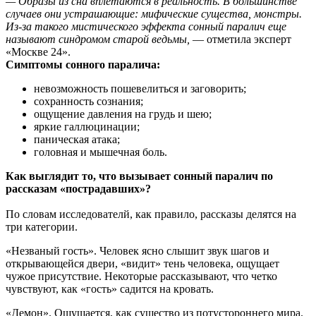
— Образы из сна вплетаются в реальность. В большинстве
случаев они устрашающие: мифические существа, монстры.
Из-за такого мистического эффекта сонный паралич еще
называют синдромом старой ведьмы,
— отметила эксперт
«Москве 24».
Симптомы сонного паралича:
невозможность пошевелиться и заговорить;
сохранность сознания;
ощущение давления на грудь и шею;
яркие галлюцинации;
паническая атака;
головная и мышечная боль.
Как выглядит то, что вызывает сонный паралич по
рассказам «пострадавших»?
По словам исследователй, как правило, рассказы делятся на
три категории.
«Незваный гость». Человек ясно слышит звук шагов и
открывающейся двери, «видит» тень человека, ощущает
чужое присутствие. Некоторые рассказывают, что четко
чувствуют, как «гость» садится на кровать.
«Демон». Ощущается, как существо из потустороннего мира.