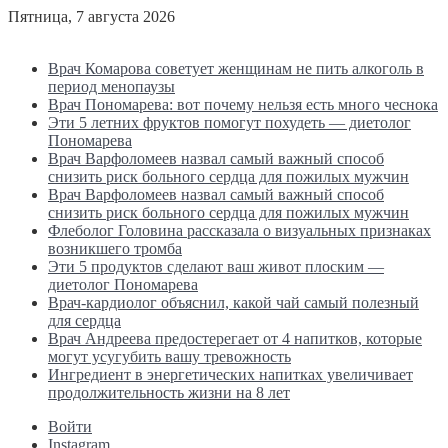
Пятница, 7 августа 2026
Последние новости
Врач Комарова советует женщинам не пить алкоголь в
период менопаузы
Врач Пономарева: вот почему нельзя есть много чеснока
Эти 5 летних фруктов помогут похудеть — диетолог
Пономарева
Врач Варфоломеев назвал самый важный способ
снизить риск больного сердца для пожилых мужчин
Врач Варфоломеев назвал самый важный способ
снизить риск больного сердца для пожилых мужчин
Флеболог Головина рассказала о визуальных признаках
возникшего тромба
Эти 5 продуктов сделают ваш живот плоским —
диетолог Пономарева
Врач-кардиолог объяснил, какой чай самый полезный
для сердца
Врач Андреева предостерегает от 4 напитков, которые
могут усугубить вашу тревожность
Ингредиент в энергетических напитках увеличивает
продолжительность жизни на 8 лет
Войти
Instagram