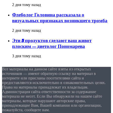
2 дня тому назад
Флеболог Головина рассказала о
визуальных признаках возникшего тромба
2 дня тому назад
Эти 5 продуктов сделают ваш живот
плоским — диетолог Пономарева
3 дня тому назад
Все материалы на данном сайте взяты из открытых
источников — имеют обратную ссылку на материал в
интернете или присланы посетителями сайта и
предоставляются исключительно в ознакомительных целях.
Права на материалы принадлежат их владельцам.
Администрация сайта ответственности за содержание
материала не несет. Если Вы обнаружили на нашем сайте
материалы, которые нарушают авторские права,
принадлежащие Вам, Вашей компании или организации,
пожалуйста, сообщите нам.