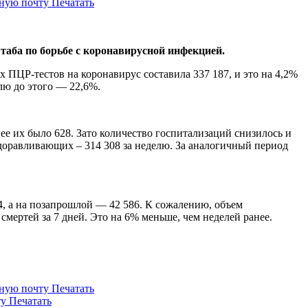
нную почту
Печатать
таба по борьбе с коронавирусной инфекцией.
 ПЦР-тестов на коронавирус составила 337 187, и это на 4,2%
елю до этого — 22,6%.
ее их было 628. Зато количество госпитализаций снизилось и
ыздоравливающих – 314 308 за неделю. За аналогичный период
4, а на позапрошлой — 42 586. К сожалению, объем
мертей за 7 дней. Это на 6% меньше, чем неделей ранее.
нную почту
Печатать
ту
Печатать