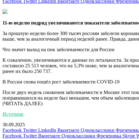
Facebook
Twitter
LinkedIn
Вконтакте
Одноклассники
Фрезеровк
11-ю неделю подряд увеличиваются показатели заболеваемо
За прошлую неделю более 300 тысяч россиян заболели коронави
выше, чем за аналогичный период неделей ранее. Правда, данны
Что значит выход на пик заболеваемости для России
К сожалению, увеличиваются и данные по летальности. За прош
составило 25 513 человек, что на 5,3% ниже, чем за аналогичн
ранее их было 250 737.
В России снова пошёл рост заболеваемости COVID-19
После двух недель снижения заболеваемости в Москве этот пок
поправившихся на неделе был меньшим, чем объем заболевших. 
(ЧИТАТЬ ДАЛЕЕ)
Источник
30.09.2025
Facebook
Twitter
LinkedIn
Вконтакте
Одноклассники
Фрезеровк
Facebook
Twitter
Вконтакте
Одноклассники
Фрезеровка
Skype
W