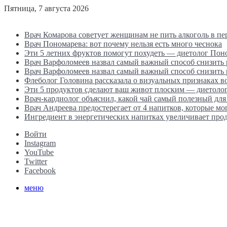
Пятница, 7 августа 2026
Последние новости
Врач Комарова советует женщинам не пить алкоголь в п
Врач Пономарева: вот почему нельзя есть много чеснока
Эти 5 летних фруктов помогут похудеть — диетолог Пон
Врач Варфоломеев назвал самый важный способ снизить
Врач Варфоломеев назвал самый важный способ снизить
Флеболог Головина рассказала о визуальных признаках 
Эти 5 продуктов сделают ваш живот плоским — диетоло
Врач-кардиолог объяснил, какой чай самый полезный для
Врач Андреева предостерегает от 4 напитков, которые мо
Ингредиент в энергетических напитках увеличивает прод
Войти
Instagram
YouTube
Twitter
Facebook
меню