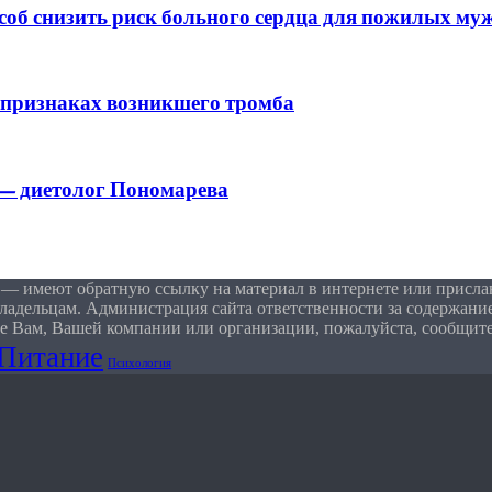
об снизить риск больного сердца для пожилых му
 признаках возникшего тромба
 — диетолог Пономарева
 — имеют обратную ссылку на материал в интернете или присла
ладельцам. Администрация сайта ответственности за содержание
е Вам, Вашей компании или организации, пожалуйста, сообщите
Питание
Психология