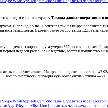
а
Skype
WhatsApp
Telegram
Viber
Line
Поделиться через электро
сти ковидом в нашей стране. Таковы данные оперативного ш
русом. В период с 5 по 11 сентября точная цифра положительных
й рост замедляется. Неделей ранее он составлял 12,1% а за нед
лую неделю от коронавируса умерло 637 россиян, а неделей ран
ый период неделей ранее. Как следствие, растет и количество в
азатель снова увеличился. На прошлой неделе он составил 43 92
А вот по смертности ситуация чуть более оптимистична — 215 с
а
Skype
WhatsApp
Telegram
Viber
Line
Поделиться через электро
hatsApp
Telegram
Viber
Line
Поделиться через электронную поч