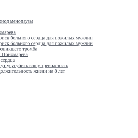
ериод менопаузы
омарева
 риск больного сердца для пожилых мужчин
 риск больного сердца для пожилых мужчин
возникшего тромба
г Пономарева
 сердца
гут усугубить вашу тревожность
олжительность жизни на 8 лет