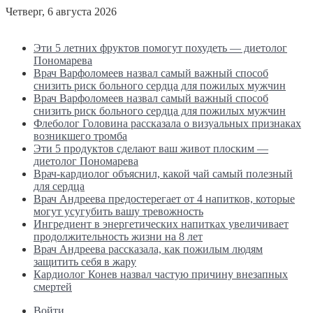
Четверг, 6 августа 2026
Последние новости
Эти 5 летних фруктов помогут похудеть — диетолог
Пономарева
Врач Варфоломеев назвал самый важный способ
снизить риск больного сердца для пожилых мужчин
Врач Варфоломеев назвал самый важный способ
снизить риск больного сердца для пожилых мужчин
Флеболог Головина рассказала о визуальных признаках
возникшего тромба
Эти 5 продуктов сделают ваш живот плоским —
диетолог Пономарева
Врач-кардиолог объяснил, какой чай самый полезный
для сердца
Врач Андреева предостерегает от 4 напитков, которые
могут усугубить вашу тревожность
Ингредиент в энергетических напитках увеличивает
продолжительность жизни на 8 лет
Врач Андреева рассказала, как пожилым людям
защитить себя в жару
Кардиолог Конев назвал частую причину внезапных
смертей
Войти