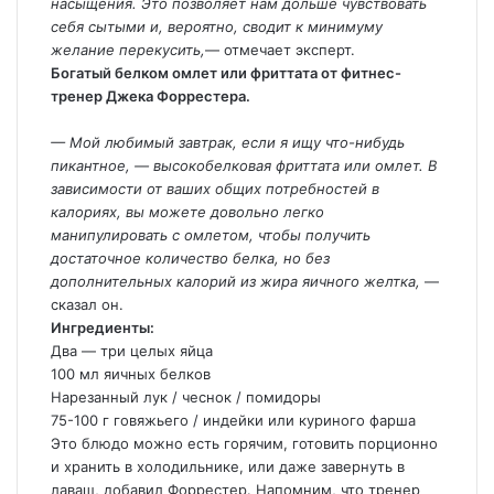
насыщения. Это позволяет нам дольше чувствовать
себя сытыми и, вероятно, сводит к минимуму
желание перекусить,
— отмечает эксперт.
Богатый белком омлет или фриттата от фитнес-
тренер Джека Форрестера.
— Мой любимый завтрак, если я ищу что-нибудь
пикантное, — высокобелковая фриттата или омлет. В
зависимости от ваших общих потребностей в
калориях, вы можете довольно легко
манипулировать с омлетом, чтобы получить
достаточное количество белка, но без
дополнительных калорий из жира яичного желтка,
—
сказал он.
Ингредиенты:
Два — три целых яйца
100 мл яичных белков
Нарезанный лук / чеснок / помидоры
75-100 г говяжьего / индейки или куриного фарша
Это блюдо можно есть горячим, готовить порционно
и хранить в холодильнике, или даже завернуть в
лаваш, добавил Форрестер. Напомним, что тренер