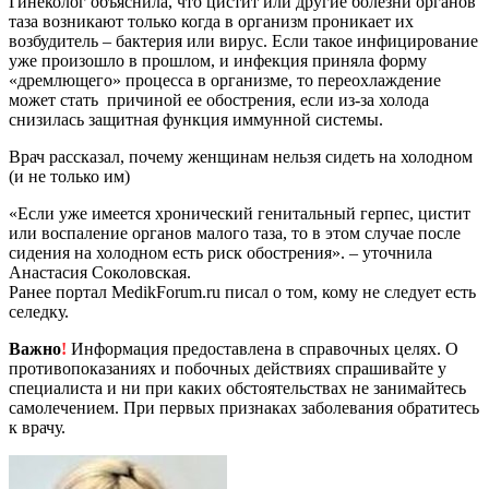
Гинеколог объяснила, что цистит или другие болезни органов
таза возникают только когда в организм проникает их
возбудитель – бактерия или вирус. Если такое инфицирование
уже произошло в прошлом, и инфекция приняла форму
«дремлющего» процесса в организме, то переохлаждение
может стать причиной ее обострения, если из-за холода
снизилась защитная функция иммунной системы.
Врач рассказал, почему женщинам нельзя сидеть на холодном
(и не только им)
«Если уже имеется хронический генитальный герпес, цистит
или воспаление органов малого таза, то в этом случае после
сидения на холодном есть риск обострения». – уточнила
Анастасия Соколовская.
Ранее портал MedikForum.ru писал о том, кому не следует есть
селедку.
Важно
!
Информация предоставлена в справочных целях. О
противопоказаниях и побочных действиях спрашивайте у
специалиста и ни при каких обстоятельствах не занимайтесь
самолечением. При первых признаках заболевания обратитесь
к врачу.