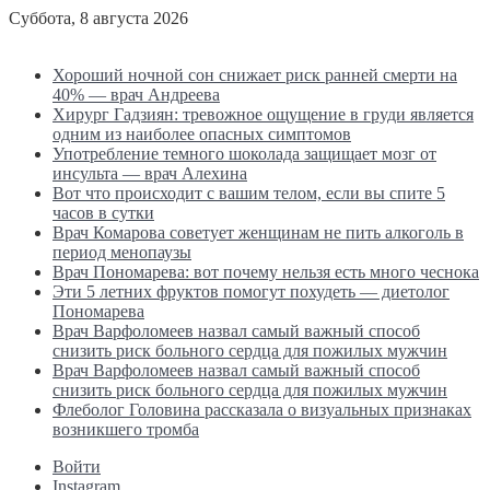
Суббота, 8 августа 2026
Последние новости
Хороший ночной сон снижает риск ранней смерти на
40% — врач Андреева
Хирург Гадзиян: тревожное ощущение в груди является
одним из наиболее опасных симптомов
Употребление темного шоколада защищает мозг от
инсульта — врач Алехина
Вот что происходит с вашим телом, если вы спите 5
часов в сутки
Врач Комарова советует женщинам не пить алкоголь в
период менопаузы
Врач Пономарева: вот почему нельзя есть много чеснока
Эти 5 летних фруктов помогут похудеть — диетолог
Пономарева
Врач Варфоломеев назвал самый важный способ
снизить риск больного сердца для пожилых мужчин
Врач Варфоломеев назвал самый важный способ
снизить риск больного сердца для пожилых мужчин
Флеболог Головина рассказала о визуальных признаках
возникшего тромба
Войти
Instagram