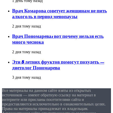
1 день тому назад
Врач Комарова советует женщинам не пить
алкоголь в период менопаузы
2 дня тому назад
Врач Пономарева: вот почему нельзя есть
много чеснока
2 дня тому назад
Эти 5 летних фруктов помогут похудеть —
диетолог Пономарева
3 дня тому назад
Все материалы на данном сайте взяты из открытых
источников — имеют обратную ссылку на материал в
интернете или присланы посетителями сайта и
предоставляются исключительно в ознакомительных целях.
Права на материалы принадлежат их владельцам.