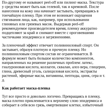
По-другому ее называют peel-off или пилинг-маска. Текстура
у средства может быть как гелевой, так и кремовой. После
нанесения на кожу она начинает застывать, превращаясь в
тончайшую пленку. При этом не возникает ощущения
стягивания лица, как, например, при использовании
глиняных или грязевых масок. Выдержав peel-off
рекомендуемое производителем время, пленку аккуратно
подцепляют за край и снимают вместе с ороговевшими
частичками эпидермиса и загрязнениями.
За пленочный эффект отвечает поливиниловый спирт. Он
застывает, образуя плотную и прочную пленку. Но
поливиниловым спиртом состав не ограничивается. В
формуле может быть большое количество компонентов,
направленных на решение различных проблем: латекс,
гиалуроновая кислота, коллаген, сквалан, алоэ вера, глицерин,
глина, древесный уголь, салициловая кислота, экстракты
растений, эфирные масла, витамины, пептиды, цинк, сера и т.
д.
Как работает маска-пленка
Тут все просто и довольно логично. Превращаясь в пленку,
маска плотно приклеивается к верхнему слою эпидермиса и
собирает в себя всю грязь, омертвевшие клетки, избыточный