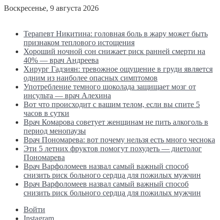
Воскресенье, 9 августа 2026
Последние новости
Терапевт Никитина: головная боль в жару может быть
признаком теплового истощения
Хороший ночной сон снижает риск ранней смерти на
40% — врач Андреева
Хирург Гадзиян: тревожное ощущение в груди является
одним из наиболее опасных симптомов
Употребление темного шоколада защищает мозг от
инсульта — врач Алехина
Вот что происходит с вашим телом, если вы спите 5
часов в сутки
Врач Комарова советует женщинам не пить алкоголь в
период менопаузы
Врач Пономарева: вот почему нельзя есть много чеснока
Эти 5 летних фруктов помогут похудеть — диетолог
Пономарева
Врач Варфоломеев назвал самый важный способ
снизить риск больного сердца для пожилых мужчин
Врач Варфоломеев назвал самый важный способ
снизить риск больного сердца для пожилых мужчин
Войти
Instagram