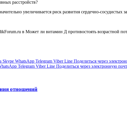
ивных расстройств?
значительно увеличивается риск развития сердечно-сосудистых з
ikForum.ru в
Может ли витамин Д противостоять возрастной по
а
Skype
WhatsApp
Telegram
Viber
Line
Поделиться через электро
hatsApp
Telegram
Viber
Line
Поделиться через электронную поч
ения отношений