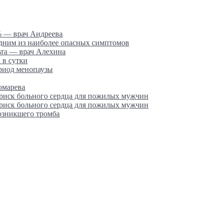
% — врач Андреева
одним из наиболее опасных симптомов
ьта — врач Алехина
 в сутки
ериод менопаузы
омарева
 риск больного сердца для пожилых мужчин
 риск больного сердца для пожилых мужчин
возникшего тромба