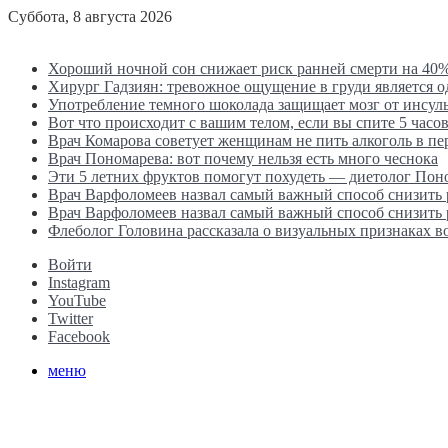
Суббота, 8 августа 2026
Последние новости
Хороший ночной сон снижает риск ранней смерти на 40
Хирург Гадзиян: тревожное ощущение в груди является 
Употребление темного шоколада защищает мозг от инсул
Вот что происходит с вашим телом, если вы спите 5 часов
Врач Комарова советует женщинам не пить алкоголь в п
Врач Пономарева: вот почему нельзя есть много чеснока
Эти 5 летних фруктов помогут похудеть — диетолог Пон
Врач Варфоломеев назвал самый важный способ снизить
Врач Варфоломеев назвал самый важный способ снизить
Флеболог Головина рассказала о визуальных признаках 
Войти
Instagram
YouTube
Twitter
Facebook
меню