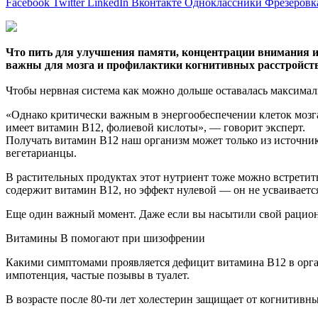
Facebook
Twitter
LinkedIn
Вконтакте
Одноклассники
Фрезеровк
Что пить для улучшения памяти, концентрации внимания и
важны для мозга и профилактики когнитивных расстройств
Чтобы нервная система как можно дольше
оставалась максимал
«Однако критически важным в энергообеспечении клеток мозга
имеет витамин В12, фолиевой кислоты», — говорит эксперт.
Получать витамин В12 наш организм может только из источни
вегетарианцы.
В растительных продуктах этот нутриент тоже можно встретить
содержит витамин В12, но эффект нулевой — он не усваиваетс
Еще один важный момент. Даже если вы насытили свой рацион
Витамины В помогают при шизофрении
Какими симптомами проявляется дефицит витамина В12 в орган
импотенция, частые позывы в туалет.
В возрасте после 80-ти лет холестерин защищает от когнитивн