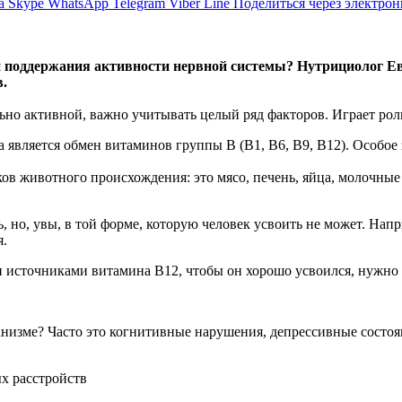
а
Skype
WhatsApp
Telegram
Viber
Line
Поделиться через электро
 поддержания активности нервной системы? Нутрициолог Ев
.
ьно активной, важно учитывать целый ряд факторов. Играет роль
 является обмен витаминов группы В (В1, В6, В9, В12). Особо
ков животного происхождения: это мясо, печень, яйца, молочн
, но, увы, в той форме, которую человек усвоить не может. На
я.
 источниками витамина В12, чтобы он хорошо усвоился, нужно 
изме? Часто это когнитивные нарушения, депрессивные состоян
ых расстройств