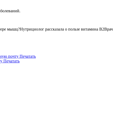
аболеваний.
тере мышц?Нутрициолог рассказала о пользе витамина В2Врач
нную почту
Печатать
ту
Печатать