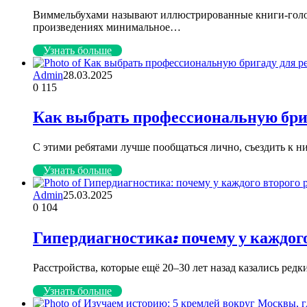
Виммельбухами называют иллюстрированные книги-голов
произведениях минимальное…
Узнать больше
Admin
28.03.2025
0
115
Как выбрать профессиональную бри
С этими ребятами лучше пообщаться лично, съездить к н
Узнать больше
Admin
25.03.2025
0
104
Гипердиагностика: почему у каждог
Расстройства, которые ещё 20–30 лет назад казались ред
Узнать больше