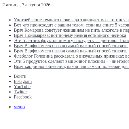
Пятница, 7 августа 2026
Последние новости
Употребление темного шоколада защищает мозг от инсул
Вот что происходит с вашим телом, если вы спите 5 часов
Врач Комарова советует женщинам не пить алкоголь в п
Врач Пономарева: вот почему нельзя есть много чеснока
Эти 5 летних фруктов помогут похудеть — диетолог Пон
Врач Варфоломеев назвал самый важный способ снизить
Врач Варфоломеев назвал самый важный способ снизить
Флеболог Головина рассказала о визуальных признаках 
Эти 5 продуктов сделают ваш живот плоским — диетоло
Врач-кардиолог объяснил, какой чай самый полезный для
Войти
Instagram
YouTube
Twitter
Facebook
меню