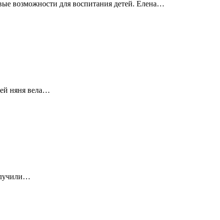
вые возможности для воспитания детей. Елена…
лей няня вела…
получили…