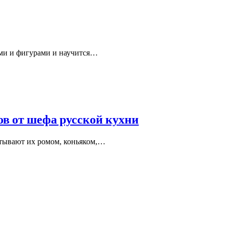
ами и фигурами и научится…
ов от шефа русской кухни
итывают их ромом, коньяком,…