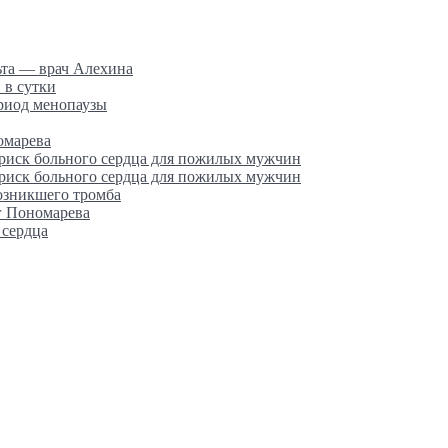
ьта — врач Алехина
 в сутки
ериод менопаузы
омарева
 риск больного сердца для пожилых мужчин
 риск больного сердца для пожилых мужчин
возникшего тромба
г Пономарева
 сердца