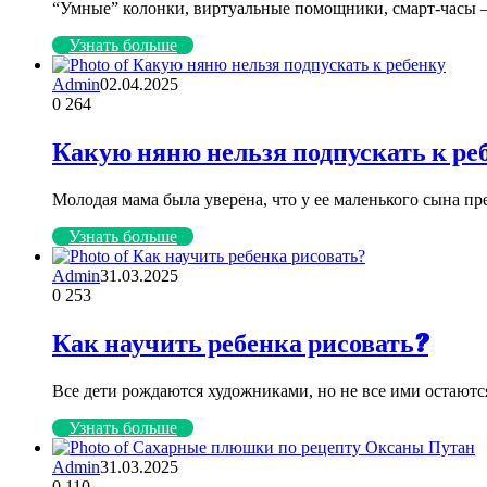
“Умные” колонки, виртуальные помощники, смарт-часы —
Узнать больше
Admin
02.04.2025
0
264
Какую няню нельзя подпускать к ре
Молодая мама была уверена, что у ее маленького сына пр
Узнать больше
Admin
31.03.2025
0
253
Как научить ребенка рисовать?
Все дети рождаются художниками, но не все ими остаютс
Узнать больше
Admin
31.03.2025
0
110