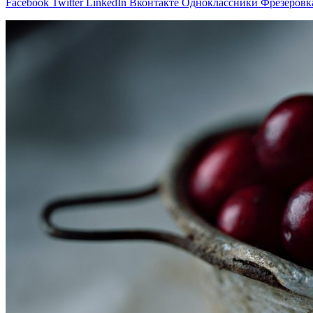
Facebook
Twitter
LinkedIn
Вконтакте
Одноклассники
Фрезеровк