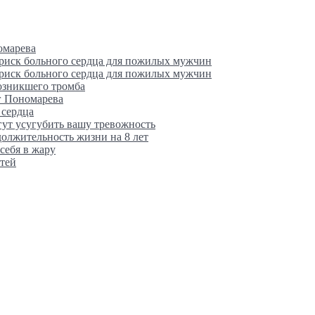
омарева
 риск больного сердца для пожилых мужчин
 риск больного сердца для пожилых мужчин
возникшего тромба
г Пономарева
 сердца
гут усугубить вашу тревожность
олжительность жизни на 8 лет
себя в жару
тей