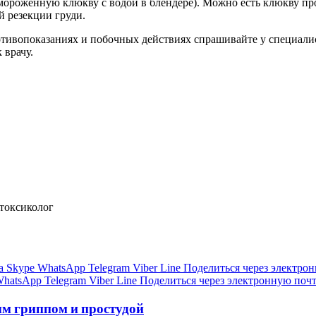
мороженную клюкву с водой в блендере). Можно есть клюкву про
й резекции груди.
ивопоказаниях и побочных действиях спрашивайте у специалист
 врачу.
токсиколог
а
Skype
WhatsApp
Telegram
Viber
Line
Поделиться через электро
hatsApp
Telegram
Viber
Line
Поделиться через электронную поч
м гриппом и простудой