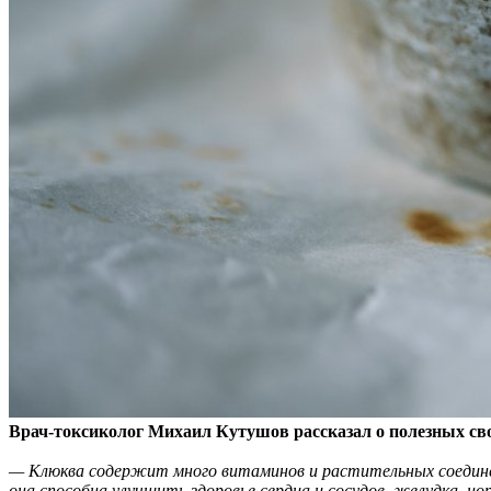
Врач-токсиколог Михаил Кутушов рассказал о полезных св
— Клюква содержит много витаминов и растительных соедине
она способна улучшить здоровье сердца и сосудов, желудка, н