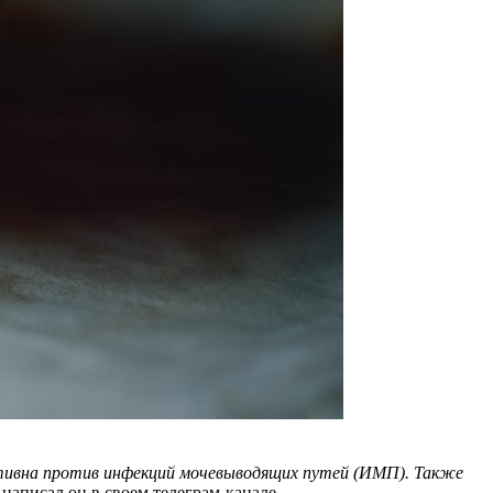
ктивна против инфекций мочевыводящих путей (ИМП). Также
написал он в своем телеграм-канале.