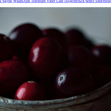
а
Skype
WhatsApp
Telegram
Viber
Line
Поделиться через электро