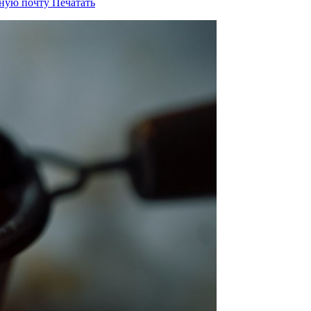
нную почту
Печатать