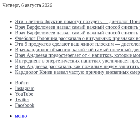
Четверг, 6 августа 2026
Последние новости
Эти 5 летних фруктов помогут похудеть — диетолог Пон
Врач Варфоломеев назвал самый важный способ снизить
Врач Варфоломеев назвал самый важный способ снизить
Флеболог Головина рассказала о визуальных признаках 
Эти 5 продуктов сделают ваш живот плоским — диетоло
Врач-кардиолог объяснил, какой чай самый полезный для
Врач Андреева предостерегает от 4 напитков, которые мо
Ингредиент в энергетических напитках увеличивает прод
Врач Андреева рассказала, как пожилым людям защитить 
Кардиолог Конев назвал частую причину внезапных смер
Войти
Instagram
YouTube
Twitter
Facebook
меню