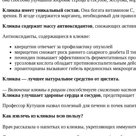
Клюква имеет уникальный состав.
Она богата витамином C, 
зрения. В ягоде содержится марганец, необходимый для правил
Клюква содержит массу антиоксидантов
, снижающих активн
Антиоксиданты, содержащиеся в клюкве:
кверцетин отвечает за профилактику опухолей
мирицетин снижает риск раннего сахарного диабета II т
пеонидин повышает эффективность ферментативных пр
урсоловая кислота обладает противовоспалительным дей
проантоцианы вызывают гибель вредоносных микроорга
Клюква — лучшее натуральное средство от цистита.
— Включение клюквы в рацион способствует снижению частот
Клюква улучшает здоровье сердца и сосудов
, предотвращает
Профессор Кутушов назвал полезный для печени и почек напи
Как извлечь из клюквы всю пользу?
Врач рассказала о напитках из клюквы, укрепляющих иммунит