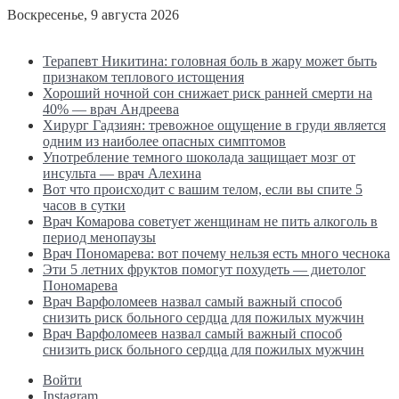
Воскресенье, 9 августа 2026
Последние новости
Терапевт Никитина: головная боль в жару может быть
признаком теплового истощения
Хороший ночной сон снижает риск ранней смерти на
40% — врач Андреева
Хирург Гадзиян: тревожное ощущение в груди является
одним из наиболее опасных симптомов
Употребление темного шоколада защищает мозг от
инсульта — врач Алехина
Вот что происходит с вашим телом, если вы спите 5
часов в сутки
Врач Комарова советует женщинам не пить алкоголь в
период менопаузы
Врач Пономарева: вот почему нельзя есть много чеснока
Эти 5 летних фруктов помогут похудеть — диетолог
Пономарева
Врач Варфоломеев назвал самый важный способ
снизить риск больного сердца для пожилых мужчин
Врач Варфоломеев назвал самый важный способ
снизить риск больного сердца для пожилых мужчин
Войти
Instagram