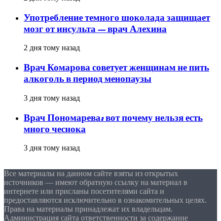
Употребление темного шоколада защищает
мозг от инсульта — врач Алехина
2 дня тому назад
Врач Комарова советует женщинам не пить
алкоголь в период менопаузы
3 дня тому назад
Врач Пономарева: вот почему нельзя есть
много чеснока
3 дня тому назад
Все материалы на данном сайте взяты из открытых
источников — имеют обратную ссылку на материал в
интернете или присланы посетителями сайта и
предоставляются исключительно в ознакомительных целях.
Права на материалы принадлежат их владельцам.
Администрация сайта ответственности за содержание