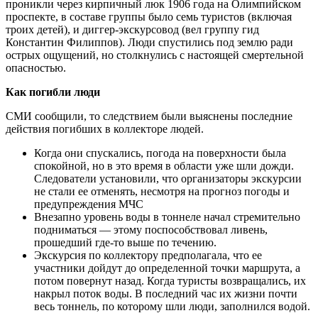
проникли через кирпичный люк 1906 года на Олимпийском
проспекте, в составе группы было семь туристов (включая
троих детей), и диггер-экскурсовод (вел группу гид
Константин Филиппов). Люди спустились под землю ради
острых ощущений, но столкнулись с настоящей смертельной
опасностью.
Как погибли люди
СМИ сообщили, то следствием были выяснены последние
действия погибших в коллекторе людей.
Когда они спускались, погода на поверхности была
спокойной, но в это время в области уже шли дожди.
Следователи установили, что организаторы экскурсии
не стали ее отменять, несмотря на прогноз погоды и
предупреждения МЧС
Внезапно уровень воды в тоннеле начал стремительно
подниматься — этому поспособствовал ливень,
прошедший где-то выше по течению.
Экскурсия по коллектору предполагала, что ее
участники дойдут до определенной точки маршрута, а
потом повернут назад. Когда туристы возвращались, их
накрыл поток воды. В последний час их жизни почти
весь тоннель, по которому шли люди, заполнился водой.