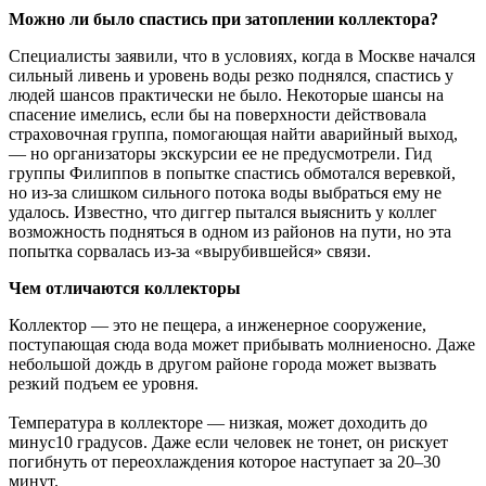
Можно ли было спастись при затоплении коллектора?
Специалисты заявили, что в условиях, когда в Москве начался
сильный ливень и уровень воды резко поднялся, спастись у
людей шансов практически не было. Некоторые шансы на
спасение имелись, если бы на поверхности действовала
страховочная группа, помогающая найти аварийный выход,
— но организаторы экскурсии ее не предусмотрели. Гид
группы Филиппов в попытке спастись обмотался веревкой,
но из-за слишком сильного потока воды выбраться ему не
удалось. Известно, что диггер пытался выяснить у коллег
возможность подняться в одном из районов на пути, но эта
попытка сорвалась из-за «вырубившейся» связи.
Чем отличаются коллекторы
Коллектор — это не пещера, а инженерное сооружение,
поступающая сюда вода может прибывать молниеносно. Даже
небольшой дождь в другом районе города может вызвать
резкий подъем ее уровня.
Температура в коллекторе — низкая, может доходить до
минус10 градусов. Даже если человек не тонет, он рискует
погибнуть от переохлаждения которое наступает за 20–30
минут.