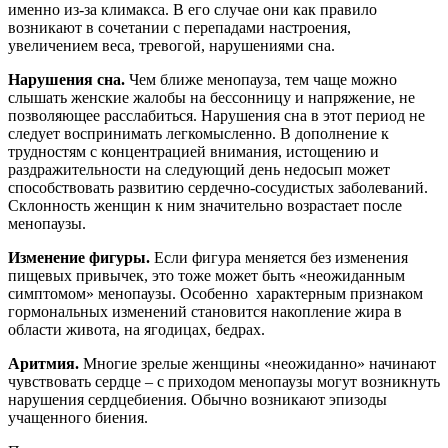
именно из-за климакса. В его случае они как правило
возникают в сочетании с перепадами настроения,
увеличением веса, тревогой, нарушениями сна.
Нарушения сна.
Чем ближе менопауза, тем чаще можно
слышать женские жалобы на бессонницу и напряжение, не
позволяющее расслабиться. Нарушения сна в этот период не
следует воспринимать легкомысленно. В дополнение к
трудностям с концентрацией внимания, истощению и
раздражительности на следующий день недосып может
способствовать развитию сердечно-сосудистых заболеваний.
Склонность женщин к ним значительно возрастает после
менопаузы.
Изменение фигуры.
Если фигура меняется без изменения
пищевых привычек, это тоже может быть «неожиданным
симптомом» менопаузы. Особенно характерным признаком
гормональных изменений становится накопление жира в
области живота, на ягодицах, бедрах.
Аритмия.
Многие зрелые женщины «неожиданно» начинают
чувствовать сердце – с приходом менопаузы могут возникнуть
нарушения сердцебиения. Обычно возникают эпизоды
учащенного биения.