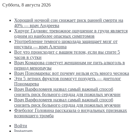
Суббота, 8 августа 2026
Последние новости
Хороший ночной сон снижает риск ранней смерти на
40% — врач Андреева
Хирург Гадзиян: тревожное ощущение в груди является
одним из наиболее опасных симптомов
Употребление темного шоколада защищает мозг от
инсульта — врач Алехина
Вот что происходит с вашим телом, если вы спите 5
часов в сутки
Врач Комарова советует женщинам не пить алкоголь в
период менопаузы
Врач Пономарева: вот почему нельзя есть много чеснока
Эти 5 летних фруктов помогут похудеть — диетолог
Пономарева
Врач Варфоломеев назвал самый важный способ
снизить риск больного сердца для пожилых мужчин
Врач Варфоломеев назвал самый важный способ
снизить риск больного сердца для пожилых мужчин
Флеболог Головина рассказала о визуальных признаках
возникшего тромба
Войти
Instagram