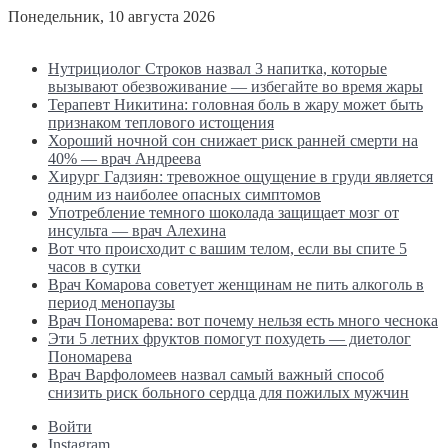
Понедельник, 10 августа 2026
Последние новости
Нутрициолог Строков назвал 3 напитка, которые
вызывают обезвоживание — избегайте во время жары
Терапевт Никитина: головная боль в жару может быть
признаком теплового истощения
Хороший ночной сон снижает риск ранней смерти на
40% — врач Андреева
Хирург Гадзиян: тревожное ощущение в груди является
одним из наиболее опасных симптомов
Употребление темного шоколада защищает мозг от
инсульта — врач Алехина
Вот что происходит с вашим телом, если вы спите 5
часов в сутки
Врач Комарова советует женщинам не пить алкоголь в
период менопаузы
Врач Пономарева: вот почему нельзя есть много чеснока
Эти 5 летних фруктов помогут похудеть — диетолог
Пономарева
Врач Варфоломеев назвал самый важный способ
снизить риск больного сердца для пожилых мужчин
Войти
Instagram