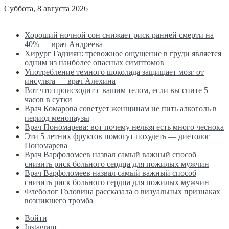
Суббота, 8 августа 2026
Последние новости
Хороший ночной сон снижает риск ранней смерти на
40% — врач Андреева
Хирург Гадзиян: тревожное ощущение в груди является
одним из наиболее опасных симптомов
Употребление темного шоколада защищает мозг от
инсульта — врач Алехина
Вот что происходит с вашим телом, если вы спите 5
часов в сутки
Врач Комарова советует женщинам не пить алкоголь в
период менопаузы
Врач Пономарева: вот почему нельзя есть много чеснока
Эти 5 летних фруктов помогут похудеть — диетолог
Пономарева
Врач Варфоломеев назвал самый важный способ
снизить риск больного сердца для пожилых мужчин
Врач Варфоломеев назвал самый важный способ
снизить риск больного сердца для пожилых мужчин
Флеболог Головина рассказала о визуальных признаках
возникшего тромба
Войти
Instagram