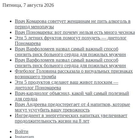
Пятница, 7 августа 2026
Последние новости
Врач Комарова советует женщинам не пить алкоголь в
период менопаузы
Врач Пономарева: вот почему нельзя есть много чеснока
Эти 5 летних фруктов помогут похудеть — диетолог
Пономарева
Врач Варфоломеев назвал самый важный способ
снизить риск больного сердца для пожилых мужчин
Врач Варфоломеев назвал самый важный способ
снизить риск больного сердца для пожилых мужчин
Флеболог Головина рассказала о визуальных признаках
возникшего тромба
Эти 5 продуктов сделают ваш живот плоским —
диетолог Пономарева
Врач-кардиолог объяснил, какой чай самый полезный
для сердца
Врач Андреева предостерегает от 4 напитков, которые
могут усугубить вашу тревожность
Ингредиент в энергетических напитках увеличивает
продолжительность жизни на 8 лет
Войти
Instagram