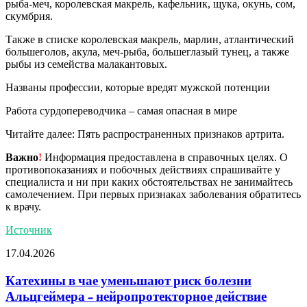
рыба-меч, королевская макрель, кафельник, щука, окунь, сом,
скумбрия.
Также в списке королевская макрель, марлин, атлантический
большеголов, акула, меч-рыба, большеглазый тунец, а также
рыбы из семейства малакантовых.
Названы профессии, которые вредят мужской потенции
Работа сурдопереводчика – самая опасная в мире
Читайте далее: Пять распространенных признаков артрита.
Важно
!
Информация предоставлена в справочных целях. О
противопоказаниях и побочных действиях спрашивайте у
специалиста и ни при каких обстоятельствах не занимайтесь
самолечением. При первых признаках заболевания обратитесь
к врачу.
Источник
17.04.2026
Катехины в чае уменьшают риск болезни
Альцгеймера - нейропротекторное действие