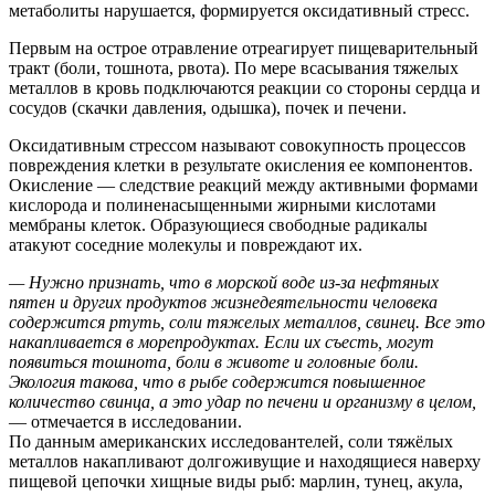
метаболиты нарушается, формируется оксидативный стресс.
Первым на острое отравление отреагирует пищеварительный
тракт (боли, тошнота, рвота). По мере всасывания тяжелых
металлов в кровь подключаются реакции со стороны сердца и
сосудов (скачки давления, одышка), почек и печени.
Оксидативным стрессом называют совокупность процессов
повреждения клетки в результате окисления ее компонентов.
Окисление — следствие реакций между активными формами
кислорода и полиненасыщенными жирными кислотами
мембраны клеток. Образующиеся свободные радикалы
атакуют соседние молекулы и повреждают их.
— Нужно признать, что в морской воде из-за нефтяных
пятен и других продуктов жизнедеятельности человека
содержится ртуть, соли тяжелых металлов, свинец. Все это
накапливается в морепродуктах. Если их съесть, могут
появиться тошнота, боли в животе и головные боли.
Экология такова, что в рыбе содержится повышенное
количество свинца, а это удар по печени и организму в целом,
— отмечается в исследовании.
По данным американских исследовантелей, соли тяжёлых
металлов накапливают долгоживущие и находящиеся наверху
пищевой цепочки хищные виды рыб: марлин, тунец, акула,