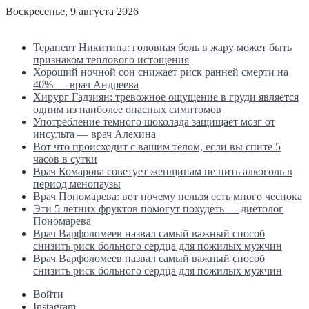
Воскресенье, 9 августа 2026
Последние новости
Терапевт Никитина: головная боль в жару может быть
признаком теплового истощения
Хороший ночной сон снижает риск ранней смерти на
40% — врач Андреева
Хирург Гадзиян: тревожное ощущение в груди является
одним из наиболее опасных симптомов
Употребление темного шоколада защищает мозг от
инсульта — врач Алехина
Вот что происходит с вашим телом, если вы спите 5
часов в сутки
Врач Комарова советует женщинам не пить алкоголь в
период менопаузы
Врач Пономарева: вот почему нельзя есть много чеснока
Эти 5 летних фруктов помогут похудеть — диетолог
Пономарева
Врач Варфоломеев назвал самый важный способ
снизить риск больного сердца для пожилых мужчин
Врач Варфоломеев назвал самый важный способ
снизить риск больного сердца для пожилых мужчин
Войти
Instagram