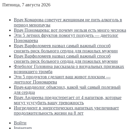
Пятница, 7 августа 2026
Последние новости
Врач Комарова советует женщинам не пить алкоголь в
период менопаузы
Врач Пономарева: вот почему нельзя есть много чеснока
Эти 5 летних фруктов помогут похудеть — диетолог
Пономарева
Врач Варфоломеев назвал самый важный способ
снизить риск больного сердца для пожилых мужчин
Врач Варфоломеев назвал самый важный способ
снизить риск больного сердца для пожилых мужчин
Флеболог Головина рассказала о визуальных признаках
возникшего тромба
Эти 5 продуктов сделают ваш живот плоским —
диетолог Пономарева
Врач-кардиолог объяснил, какой чай самый полезный
для сердца
Врач Андреева предостерегает от 4 напитков, которые
могут усугубить вашу тревожность
Ингредиент в энергетических напитках увеличивает
продолжительность жизни на 8 лет
Войти
Instagram