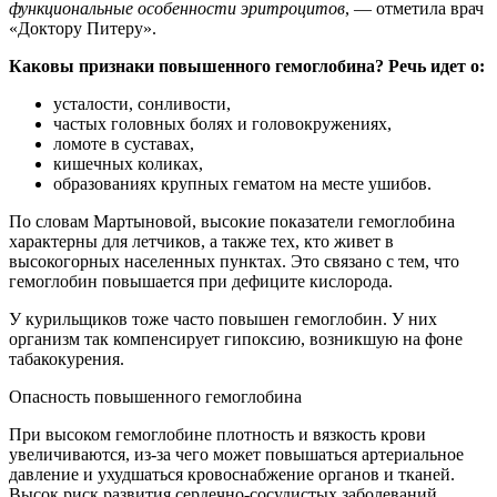
функциональные особенности эритроцитов
, — отметила врач
«Доктору Питеру».
Каковы признаки повышенного гемоглобина? Речь идет о:
усталости, сонливости,
частых головных болях и головокружениях,
ломоте в суставах,
кишечных коликах,
образованиях крупных гематом на месте ушибов.
По словам Мартыновой, высокие показатели гемоглобина
характерны для летчиков, а также тех, кто живет в
высокогорных населенных пунктах. Это связано с тем, что
гемоглобин повышается при дефиците кислорода.
У курильщиков тоже часто повышен гемоглобин. У них
организм так компенсирует гипоксию, возникшую на фоне
табакокурения.
Опасность повышенного гемоглобина
При высоком гемоглобине плотность и вязкость крови
увеличиваются, из-за чего может повышаться артериальное
давление и ухудшаться кровоснабжение органов и тканей.
Высок риск развития сердечно-сосудистых заболеваний.