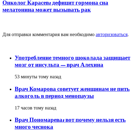
Онколог Карасев: дефицит гормона сна
мелатонина может вызывать рак
Добавить комментарий
Для отправки комментария вам необходимо
авторизоваться
.
популярное
Употребление темного шоколада защищает
мозг от инсульта — врач Алехина
53 минуты тому назад
Врач Комарова советует женщинам не пить
алкоголь в период менопаузы
17 часов тому назад
Врач Пономарева: вот почему нельзя есть
много чеснока