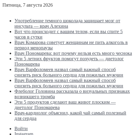
Пятница, 7 августа 2026
Последние новости
Употребление темного шоколада защищает мозг от
инсульта — врач Алехина
Вот что происходит с вашим телом, если вы спите 5
часов в сутки
Врач Комарова советует женщинам не пить алкоголь в
период менопаузы
Врач Пономарева: вот почему нельзя есть много чеснока
Эти 5 летних фруктов помогут похудеть — диетолог
Пономарева
Врач Варфоломеев назвал самый важный способ
снизить риск больного сердца для пожилых мужчин
Врач Варфоломеев назвал самый важный способ
снизить риск больного сердца для пожилых мужчин
Флеболог Головина рассказала о визуальных признаках
возникшего тромба
Эти 5 продуктов сделают ваш живот плоским —
диетолог Пономарева
Врач-кардиолог объяснил, какой чай самый полезный
для сердца
Войти
Instagram