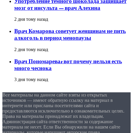
Употребление темного шоколада защищает
мозг от инсульта — врач Алехина
2 дня тому назад
Врач Комарова советует женщинам не пить
алкоголь в период менопаузы
2 дня тому назад
Врач Пономарева: вот почему нельзя есть
много чеснока
3 дня тому назад
Все материалы на данном сайте взяты из открытых
источников — имеют обратную ссылку на материал в
интернете или присланы посетителями сайта и
предоставляются исключительно в ознакомительных целях.
Права на материалы принадлежат их владельцам.
Администрация сайта ответственности за содержание
материала не несет. Если Вы обнаружили на нашем сайте
материалы, которые нарушают авторские права,