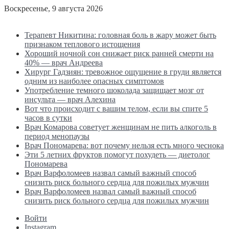
Воскресенье, 9 августа 2026
Последние новости
Терапевт Никитина: головная боль в жару может быть
признаком теплового истощения
Хороший ночной сон снижает риск ранней смерти на
40% — врач Андреева
Хирург Гадзиян: тревожное ощущение в груди является
одним из наиболее опасных симптомов
Употребление темного шоколада защищает мозг от
инсульта — врач Алехина
Вот что происходит с вашим телом, если вы спите 5
часов в сутки
Врач Комарова советует женщинам не пить алкоголь в
период менопаузы
Врач Пономарева: вот почему нельзя есть много чеснока
Эти 5 летних фруктов помогут похудеть — диетолог
Пономарева
Врач Варфоломеев назвал самый важный способ
снизить риск больного сердца для пожилых мужчин
Врач Варфоломеев назвал самый важный способ
снизить риск больного сердца для пожилых мужчин
Войти
Instagram