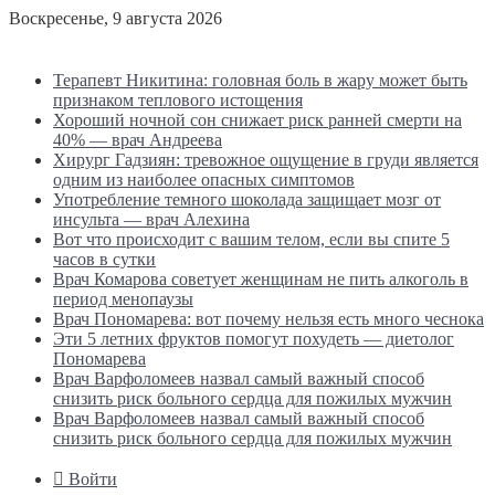
Воскресенье, 9 августа 2026
Последние новости
Терапевт Никитина: головная боль в жару может быть
признаком теплового истощения
Хороший ночной сон снижает риск ранней смерти на
40% — врач Андреева
Хирург Гадзиян: тревожное ощущение в груди является
одним из наиболее опасных симптомов
Употребление темного шоколада защищает мозг от
инсульта — врач Алехина
Вот что происходит с вашим телом, если вы спите 5
часов в сутки
Врач Комарова советует женщинам не пить алкоголь в
период менопаузы
Врач Пономарева: вот почему нельзя есть много чеснока
Эти 5 летних фруктов помогут похудеть — диетолог
Пономарева
Врач Варфоломеев назвал самый важный способ
снизить риск больного сердца для пожилых мужчин
Врач Варфоломеев назвал самый важный способ
снизить риск больного сердца для пожилых мужчин
Войти