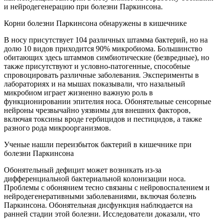
и нейродегенерацию при болезни Паркинсона.
Корни болезни Паркинсона обнаружены в кишечнике
В носу присутствует 104 различных штамма бактерий, но на
долю 10 видов приходится 90% микробиома. Большинство
обитающих здесь штаммов симбиотические (безвредные), но
также присутствуют и условно-патогенные, способные
спровоцировать различные заболевания. Эксперименты в
лабораториях и на мышах показывали, что назальный
микробиом играет жизненно важную роль в
функционировании эпителия носа. Обонятельные сенсорные
нейроны чрезвычайно уязвимы для внешних факторов,
включая токсины вроде гербицидов и пестицидов, а также
разного рода микроорганизмов.
Ученые нашли переизбыток бактерий в кишечнике при
болезни Паркинсона
Обонятельный дефицит может возникать из-за
дифференциальной бактериальной колонизации носа.
Проблемы с обонянием тесно связаны с нейровоспалением и
нейродегенеративными заболеваниями, включая болезнь
Паркинсона. Обонятельная дисфункция наблюдается на
ранней стадии этой болезни. Исследователи доказали, что