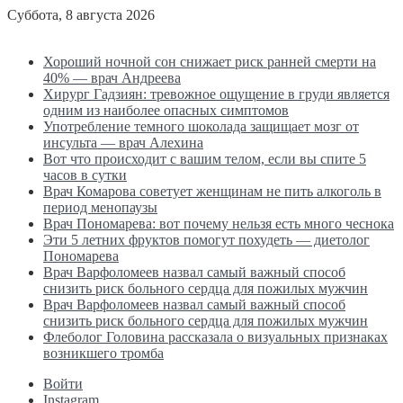
Суббота, 8 августа 2026
Последние новости
Хороший ночной сон снижает риск ранней смерти на
40% — врач Андреева
Хирург Гадзиян: тревожное ощущение в груди является
одним из наиболее опасных симптомов
Употребление темного шоколада защищает мозг от
инсульта — врач Алехина
Вот что происходит с вашим телом, если вы спите 5
часов в сутки
Врач Комарова советует женщинам не пить алкоголь в
период менопаузы
Врач Пономарева: вот почему нельзя есть много чеснока
Эти 5 летних фруктов помогут похудеть — диетолог
Пономарева
Врач Варфоломеев назвал самый важный способ
снизить риск больного сердца для пожилых мужчин
Врач Варфоломеев назвал самый важный способ
снизить риск больного сердца для пожилых мужчин
Флеболог Головина рассказала о визуальных признаках
возникшего тромба
Войти
Instagram