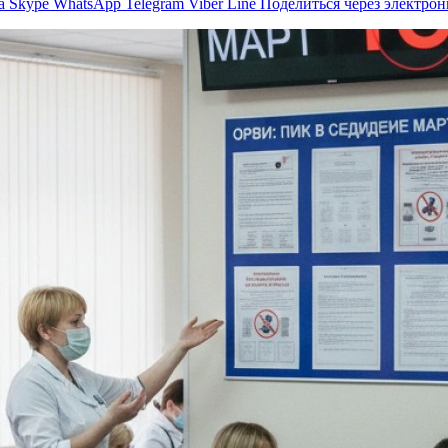
а
Skype
WhatsApp
Telegram
Viber
Line
Поделиться через электро