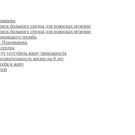
омарева
 риск больного сердца для пожилых мужчин
 риск больного сердца для пожилых мужчин
возникшего тромба
г Пономарева
 сердца
гут усугубить вашу тревожность
олжительность жизни на 8 лет
себя в жару
тей