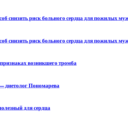
об снизить риск больного сердца для пожилых му
об снизить риск больного сердца для пожилых му
 признаках возникшего тромба
 — диетолог Пономарева
полезный для сердца