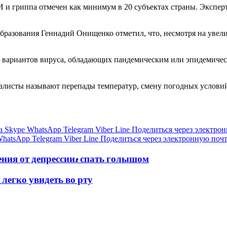
 и гриппа отмечен как минимум в 20 субъектах страны. Экспе
бразования Геннадий Онищенко отметил, что, несмотря на увел
вариантов вируса, обладающих пандемическим или эпидемическ
алисты называют перепады температур, смену погодных условий,
а
Skype
WhatsApp
Telegram
Viber
Line
Поделиться через электро
hatsApp
Telegram
Viber
Line
Поделиться через электронную поч
ния от депрессии: спать голышом
легко увидеть во рту