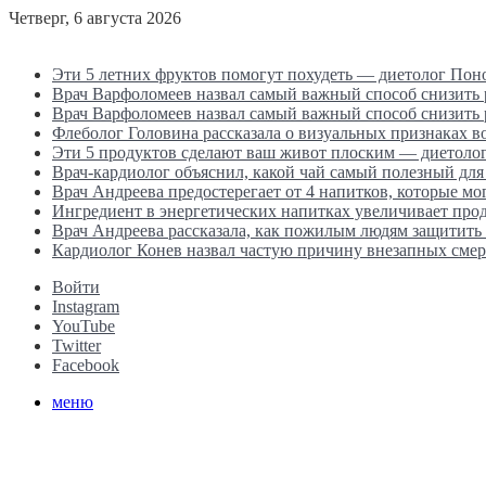
Четверг, 6 августа 2026
Последние новости
Эти 5 летних фруктов помогут похудеть — диетолог Пон
Врач Варфоломеев назвал самый важный способ снизить
Врач Варфоломеев назвал самый важный способ снизить
Флеболог Головина рассказала о визуальных признаках 
Эти 5 продуктов сделают ваш живот плоским — диетоло
Врач-кардиолог объяснил, какой чай самый полезный для
Врач Андреева предостерегает от 4 напитков, которые мо
Ингредиент в энергетических напитках увеличивает прод
Врач Андреева рассказала, как пожилым людям защитить 
Кардиолог Конев назвал частую причину внезапных смер
Войти
Instagram
YouTube
Twitter
Facebook
меню