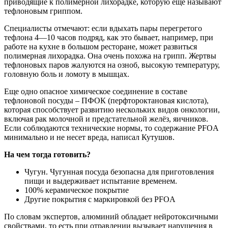
приводящие к полимерной лихорадке, которую ещё называют
тефлоновым гриппом.
Специалисты отмечают: если вдыхать пары перегретого
тефлона 4—10 часов подряд, как это бывает, например, при
работе на кухне в большом ресторане, может развиться
полимерная лихорадка. Она очень похожа на грипп. Жертвы
тефлоновых паров жалуются на озноб, высокую температуру,
головную боль и ломоту в мышцах.
Еще одно опасное химическое соединение в составе
тефлоновой посуды – ПФОК (перфтороктановая кислота),
которая способствует развитию нескольких видов онкологии,
включая рак молочной и предстательной желёз, яичников.
Если соблюдаются технические нормы, то содержание PFOA
минимально и не несет вреда, написал Кутушов.
На чем тогда готовить?
Чугун. Чугунная посуда безопасна для приготовления
пищи и выдерживает испытание временем.
100% керамическое покрытие
Другие покрытия с маркировкой без PFOA
По словам экспертов, алюминий обладает нейротоксичными
свойствами, то есть при отравлении вызывает нарушения в