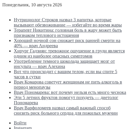
Понедельник, 10 августа 2026
Последние новости
Нутрициолог Строков назвал 3 напитка, которые
вызывают обезвоживание — избегайте во время жары
Терапевт Никитина: головная боль в жару может быть
признаком теплового истощения
Хороший ночной сон снижает риск ранней смерти на
40% — врач Андреева
Хирург Гадзиян: тревожное ощущение в груди является
одним из наиболее опасных симптомов
Употребление темного шоколада защищает мозг от
инсульта — врач Алехина
Вот что происходит с вашим телом, если вы спите 5
часов в сутки
Врач Комарова советует женщинам не пить алкоголь в
период менопаузы
Врач Пономарева: вот почему нельзя есть много чеснока
Эти 5 летних фруктов помогут похудеть — диетолог
Пономарева
Врач Варфоломеев назвал самый важный способ
снизить риск больного сердца для пожилых мужчин
Войти
Instagram