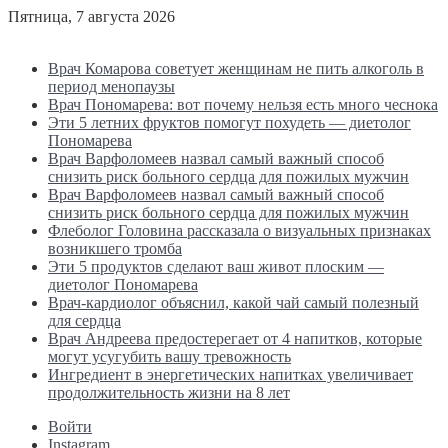
Пятница, 7 августа 2026
Последние новости
Врач Комарова советует женщинам не пить алкоголь в
период менопаузы
Врач Пономарева: вот почему нельзя есть много чеснока
Эти 5 летних фруктов помогут похудеть — диетолог
Пономарева
Врач Варфоломеев назвал самый важный способ
снизить риск больного сердца для пожилых мужчин
Врач Варфоломеев назвал самый важный способ
снизить риск больного сердца для пожилых мужчин
Флеболог Головина рассказала о визуальных признаках
возникшего тромба
Эти 5 продуктов сделают ваш живот плоским —
диетолог Пономарева
Врач-кардиолог объяснил, какой чай самый полезный
для сердца
Врач Андреева предостерегает от 4 напитков, которые
могут усугубить вашу тревожность
Ингредиент в энергетических напитках увеличивает
продолжительность жизни на 8 лет
Войти
Instagram