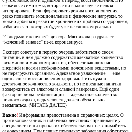
с утомляемостью и одышкой в период восстановления. Это
серьезные симптомы, которые ни в коем случае нельзя
игнорировать. Если форсировать режим восстановления,
резко повышать эмоциональные и физические нагрузки, то
можно добиться развитие хронических проблем со здоровьем,
избавиться от которых будет уже не слишком реально.
“С людьми так нельзя”: доктора Мясникова раздражает
“железный занавес” из-за коронавируса
Эксперт советует в первую очередь заботиться о своём
питании, в нем должно содержаться адекватное количество
витаминов и микронутриентов, обеспечивающих нас
энергией и всеми необходимыми полезными веществами, но
не перегружать организм. Адекватное увлажнение — ещё
один аспект восстановления здоровья. Пить нужно
достаточное количество жидкости, но не вредные напитки,
воздержитесь от алкоголя и сладкой газировки. Ещё один
фактор периода реабилитации — адекватное количество
ночного отдыха, ведь человек должен обязательно
высыпаться. (ЧИТАТЬ ДАЛЕЕ)
Важно
!
Информация предоставлена в справочных целях. О
противопоказаниях и побочных действиях спрашивайте у
специалиста и ни при каких обстоятельствах не занимайтесь
самолечением. При первых признаках заболевания обратитесь