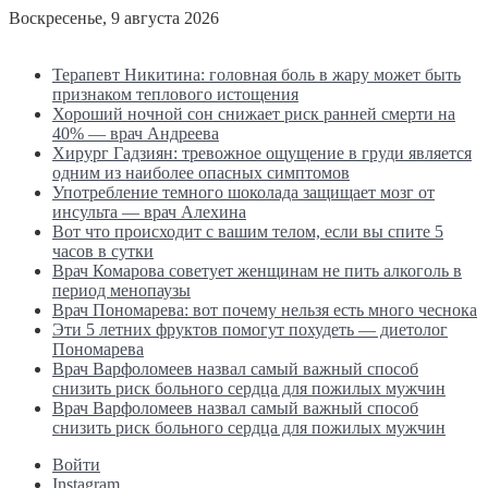
Воскресенье, 9 августа 2026
Последние новости
Терапевт Никитина: головная боль в жару может быть
признаком теплового истощения
Хороший ночной сон снижает риск ранней смерти на
40% — врач Андреева
Хирург Гадзиян: тревожное ощущение в груди является
одним из наиболее опасных симптомов
Употребление темного шоколада защищает мозг от
инсульта — врач Алехина
Вот что происходит с вашим телом, если вы спите 5
часов в сутки
Врач Комарова советует женщинам не пить алкоголь в
период менопаузы
Врач Пономарева: вот почему нельзя есть много чеснока
Эти 5 летних фруктов помогут похудеть — диетолог
Пономарева
Врач Варфоломеев назвал самый важный способ
снизить риск больного сердца для пожилых мужчин
Врач Варфоломеев назвал самый важный способ
снизить риск больного сердца для пожилых мужчин
Войти
Instagram