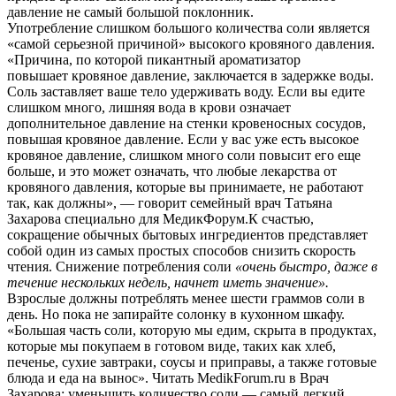
давление не самый большой поклонник.
Употребление слишком большого количества соли является
«самой серьезной причиной» высокого кровяного давления.
«Причина, по которой пикантный ароматизатор
повышает кровяное давление, заключается в задержке воды.
Соль заставляет ваше тело удерживать воду. Если вы едите
слишком много, лишняя вода в крови означает
дополнительное давление на стенки кровеносных сосудов,
повышая кровяное давление. Если у вас уже есть высокое
кровяное давление, слишком много соли повысит его еще
больше, и это может означать, что любые лекарства от
кровяного давления, которые вы принимаете, не работают
так, как должны», — говорит семейный врач Татьяна
Захарова специально для МедикФорум.К счастью,
сокращение обычных бытовых ингредиентов представляет
собой один из самых простых способов снизить скорость
чтения. Снижение потребления соли
«очень быстро, даже в
течение нескольких недель, начнет иметь значение».
Взрослые должны потреблять менее шести граммов соли в
день. Но пока не запирайте солонку в кухонном шкафу.
«Большая часть соли, которую мы едим, скрыта в продуктах,
которые мы покупаем в готовом виде, таких как хлеб,
печенье, сухие завтраки, соусы и приправы, а также готовые
блюда и еда на вынос».
Читать MedikForum.ru в
Врач
Захарова: уменьшить количество соли — самый легкий