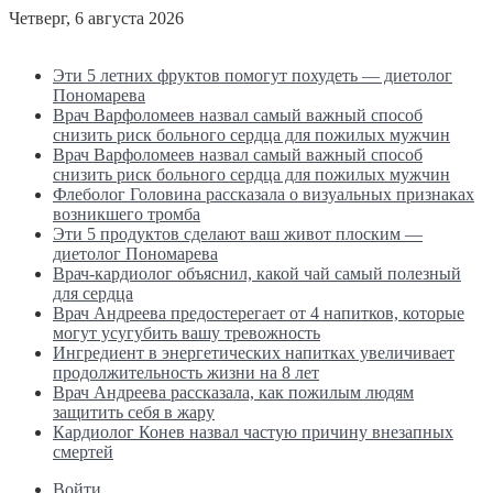
Четверг, 6 августа 2026
Последние новости
Эти 5 летних фруктов помогут похудеть — диетолог
Пономарева
Врач Варфоломеев назвал самый важный способ
снизить риск больного сердца для пожилых мужчин
Врач Варфоломеев назвал самый важный способ
снизить риск больного сердца для пожилых мужчин
Флеболог Головина рассказала о визуальных признаках
возникшего тромба
Эти 5 продуктов сделают ваш живот плоским —
диетолог Пономарева
Врач-кардиолог объяснил, какой чай самый полезный
для сердца
Врач Андреева предостерегает от 4 напитков, которые
могут усугубить вашу тревожность
Ингредиент в энергетических напитках увеличивает
продолжительность жизни на 8 лет
Врач Андреева рассказала, как пожилым людям
защитить себя в жару
Кардиолог Конев назвал частую причину внезапных
смертей
Войти