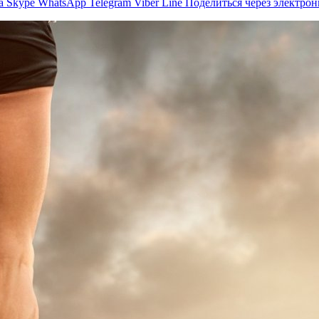
а
Skype
WhatsApp
Telegram
Viber
Line
Поделиться через электро