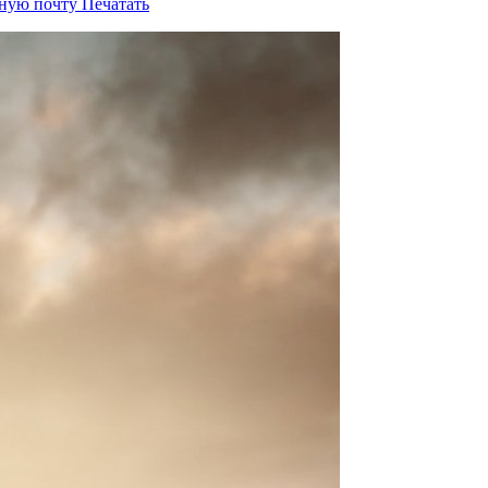
нную почту
Печатать