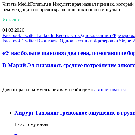
Читать MedikForum.ru в
Инсульт: врач назвал признак, которы
рекомендации по предотвращению повторного инсульта
Источник
04.03.2026
Facebook
Twitter
LinkedIn
Вконтакте
Одноклассники
Фрезеровк
Facebook
Twitter
Вконтакте
Одноклассники
Фрезеровка
Skype
W
«У вас больше шансов»: два гена, помогающие бо
В Марий Эл снизилось среднее потребление алког
Добавить комментарий
Для отправки комментария вам необходимо
авторизоваться
.
популярное
Хирург Гадзиян: тревожное ощущение в груди
1 час тому назад