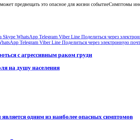
й может предвещать это опасное для жизни событиеСимптомы инс
а
Skype
WhatsApp
Telegram
Viber
Line
Поделиться через электро
hatsApp
Telegram
Viber
Line
Поделиться через электронную поч
роться с агрессивным раком груди
оля на душу населения
 является одним из наиболее опасных симптомов