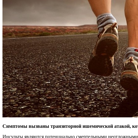
Симптомы вызваны транзиторной ишемической атакой, кот
Инсульты являются потенциально смертельными неотложными