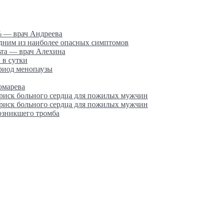
% — врач Андреева
одним из наиболее опасных симптомов
ьта — врач Алехина
 в сутки
ериод менопаузы
омарева
 риск больного сердца для пожилых мужчин
 риск больного сердца для пожилых мужчин
возникшего тромба