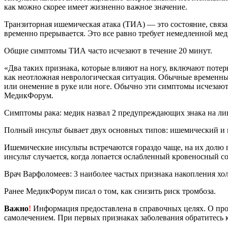
как можно скорее имеет жизненно важное значение.
Транзиторная ишемическая атака (ТИА) — это состояние, связа
временно прерывается. Это все равно требует немедленной м
Общие симптомы ТИА часто исчезают в течение 20 минут.
«Два таких признака, которые влияют на ногу, включают поте
как неотложная неврологическая ситуация. Обычные временны
или онемение в руке или ноге. Обычно эти симптомы исчезают 
МедикФорум.
Симптомы рака: медик назвал 2 предупреждающих знака на ли
Полный инсульт бывает двух основных типов: ишемический и 
Ишемические инсульты встречаются гораздо чаще, на их долю п
инсульт случается, когда лопается ослабленный кровеносный с
Врач Варфоломеев: 3 наиболее частых признака накопления хол
Ранее МедикФорум писал о том, как снизить риск тромбоза.
Важно
!
Информация предоставлена в справочных целях. О прот
самолечением. При первых признаках заболевания обратитесь к