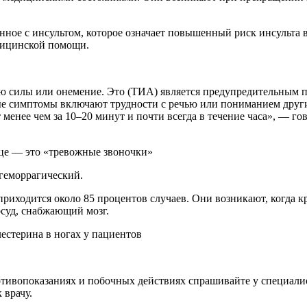
нное с инсультом, которое означает повышенный риск инсульта 
едицинской помощи.
рю силы или онемение. Это (ТИА) является предупредительным п
е симптомы включают трудности с речью или пониманием других
менее чем за 10–20 минут и почти всегда в течение часа», — г
це — это «тревожные звоночки»
геморрагический.
риходится около 85 процентов случаев. Они возникают, когда к
осуд, снабжающий мозг.
естерина в ногах у пациентов
ивопоказаниях и побочных действиях спрашивайте у специалист
 врачу.