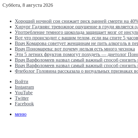
Суббота, 8 августа 2026
Последние новости
Хороший ночной сон снижает риск ранней смерти на 40
Хирург Гадзиян: тревожное ощущение в груди является 
Употребление темного шоколада защищает мозг от инсул
Вот что происходит с вашим телом, если вы спите 5 часов
Врач Комарова советует женщинам не пить алкоголь в п
Врач Пономарева: вот почему нельзя есть много чеснока
Эти 5 летних фруктов помогут похудеть — диетолог Пон
Врач Варфоломеев назвал самый важный способ снизить
Врач Варфоломеев назвал самый важный способ снизить
Флеболог Головина рассказала о визуальных признаках 
Войти
Instagram
YouTube
Twitter
Facebook
меню