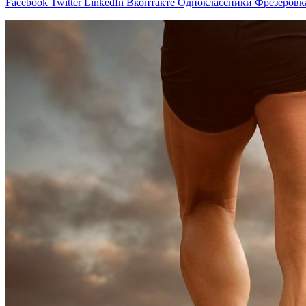
Facebook
Twitter
LinkedIn
Вконтакте
Одноклассники
Фрезеровк