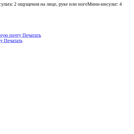
ульта: 2 ощущения на лице, руке или ногеМини-инсульт: 4
нную почту
Печатать
ту
Печатать