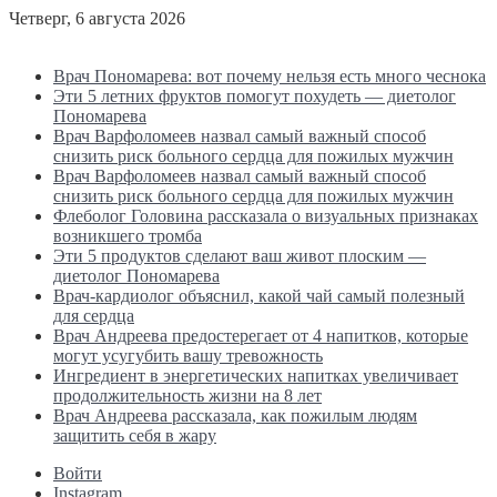
Четверг, 6 августа 2026
Последние новости
Врач Пономарева: вот почему нельзя есть много чеснока
Эти 5 летних фруктов помогут похудеть — диетолог
Пономарева
Врач Варфоломеев назвал самый важный способ
снизить риск больного сердца для пожилых мужчин
Врач Варфоломеев назвал самый важный способ
снизить риск больного сердца для пожилых мужчин
Флеболог Головина рассказала о визуальных признаках
возникшего тромба
Эти 5 продуктов сделают ваш живот плоским —
диетолог Пономарева
Врач-кардиолог объяснил, какой чай самый полезный
для сердца
Врач Андреева предостерегает от 4 напитков, которые
могут усугубить вашу тревожность
Ингредиент в энергетических напитках увеличивает
продолжительность жизни на 8 лет
Врач Андреева рассказала, как пожилым людям
защитить себя в жару
Войти
Instagram