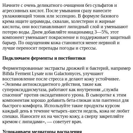
Начните с очень деликатного очищения без сульфатов и
агрессивных кислот. После умывания сразу нанесите
увлажняющий тоник или эссенцию. В формуле базового
крема ищите церамиды, сквалан, холестерин и жирные
кислоты, они восстанавливают липидный слой и уменьшают
потерю воды. Днем добавляйте ниацинамид 3—5%, этот
компонент уменьшает покраснение и поддерживает защитный
барьер. По ощущениям кожа становится менее нервной и
лучше переносит перепады погоды и стрессы.
Подключаем ферменты и постбиотики
Ферментированные экстракты дрожжей и бактерий, например
Bifida Ferment Lysate или Galactomyces, улучшают
восстановление после стресса и делают кожу устойчивее.
«Энзимы антиоксидантного действия, такие как
супероксиддисмутаза, работают как внутренняя „служба
спасения“ против оксидативного урона. В сыворотке к этим
компонентам хорошо добавить бета-глюкан или пантенол для
быстрого комфорта. Используйте такие продукты курсом
каждый день в течение четырех–шести недель, кожа не любит
спешки. Наносите их на чистую кожу, а сверху закрепляйте
кремом с липидами», — советует врач.
Успокаиваем медиаторы воспаления