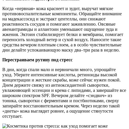
Когда «нервная» кожа краснеет и зудит, выручат мягкие
противовоспалительные компоненты. Обращайте внимание
на мадекассосид и экстракт центеллы, они снижают
реактивность сосудов и помогают заживлению. Овсяные
авенантрамиды и аллантоин уменьшают ощущение зуда и
жжения. Эктоин стабилизирует белки и мембраны, помогает
переносить холодный ветер и сухой воздух. Наносите такие
средства вечером плотным слоем, а в особо чувствительные
дни делайте успокаивающую маску два–три раза в неделю.
Перестраиваем рутину под стресс
В дни, когда спали мало и нервничали много, упрощайте
уход. Уберите интенсивные кислоты, ретиноиды высокой
концентрации и жесткие скрабы, коже сейчас нужен покой.
Днем держите связку из антиоксидантной сыворотки,
увлажняющей эссенции и крема с липидами, а завершайте все
широким спектром SPF. Вечером делайте «сэндвич» из
тоника, сыворотки с ферментами и постбиотиками, сверху
запирайте восстановительным кремом. Через неделю такой
«диеты» кожа выглядит ровнее, а ощущение стянутости
отступает.