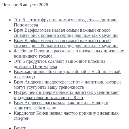
Четверг, 6 августа 2026
Последние новости
Эти 5 летних фруктов помогут похудеть — диетолог
Пономарева
Врач Варфоломеев назвал самый важный способ
снизить риск больного сердца для пожилых мужчин
Врач Варфоломеев назвал самый важный способ
снизить риск больного сердца для пожилых мужчин
Флеболог Головина рассказала о визуальных признаках
возникшего тромба
Эти 5 продуктов сделают ваш живот плоским —
диетолог Пономарева
Врач-кардиолог объяснил, какой чай самый полезный
для сердца
Врач Андреева предостерегает от 4 напитков, которые
могут усугубить вашу тревожность
Ингредиент в энергетических напитках увеличивает
продолжительность жизни на 8 лет
Врач Андреева рассказала, как пожилым людям
защитить себя в жару
Кардиолог Конев назвал частую причину внезапных
смертей
Войти