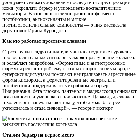
уход умеет снижать локальные последствия стресс-реакции
кожи, укреплять барьер и успокаивать воспалительные
медиаторы. В этой зоне отлично работают ферменты,
постбиотики, антиоксиданты и мягкие
противовоспалительные компоненты — о них рассказала
дерматолог Ирина Куроедова.
Как это работает простыми словами
Стресс рушит гидролипидную мантию, поднимает уровень
провоспалительных сигналов, ускоряет разрушение коллагена
и ослабляет микробиом. «Ферментные и антистрессовые
формулы решают проблему с разных сторон: энзимы вроде
супероксиддисмутазы помогают нейтрализовать агрессивные
формы кислорода, а ферментированные экстракты и
постбиотики поддерживают микробиом и барьер.
Ниацинамид, бета-глюкан, пантенол и мадекассосид снижают
реактивность и уменьшают покраснение. Церамиды, сквалан
и холестерин запечатывают влагу, чтобы кожа быстрее
успокоилась и стала сияющей», — говорит эксперт.
Ставим барьер на первое место