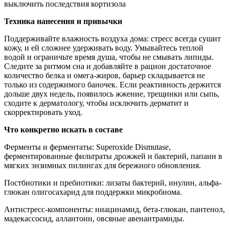
Техника нанесения и привычки
Поддерживайте влажность воздуха дома: стресс всегда сушит
кожу, и ей сложнее удерживать воду. Умывайтесь теплой
водой и ограничьте время душа, чтобы не смывать липиды.
Следите за ритмом сна и добавляйте в рацион достаточное
количество белка и омега-жиров, барьер складывается не
только из содержимого баночек. Если реактивность держится
дольше двух недель, появилось жжение, трещинки или сыпь,
сходите к дерматологу, чтобы исключить дерматит и
скорректировать уход.
Что конкретно искать в составе
Ферменты и ферментаты: Superoxide Dismutase,
ферментированные фильтраты дрожжей и бактерий, папаин в
мягких энзимных пилингах для бережного обновления.
Постбиотики и пребиотики: лизаты бактерий, инулин, альфа-
глюкан олигосахарид для поддержки микробиома.
Антистресс-компоненты: ниацинамид, бета-глюкан, пантенол,
мадекассосид, аллантоин, овсяные авенантрамиды.