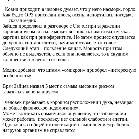
«Ковид приходит, а человек думает, что у него насморк, горло.
Как будто ОРЗ присоединилось, осень, испортилась погода»,
— сказал медик.
Зайцев продолжил в разговоре с Ura.ru: при заражении
коронавирусом вначале может возникать симптоматическая
картина как при ринофаренгите. Но затем процесс опускается
до уровня гортаноглотки, начинает «тяжелеть» голос.
Следующий этап – появление кашля. Мокрота при этом
обычно не выделяется, а если она появляется, то в скудном
количестве и зеленого оттенка.
Медик добавил, что штамм «омикрон» приобрел «интересную
особенность» –
Врач Зайцев назвал 5 мест с самым высоким риском
заразиться коронавирусом
«человек пребывает в хорошем расположении духа, невзирая
на общее физическое недомогание».
Может возникать обманчивое ощущение, что заболевший
может работать, поскольку нет сильной слабости и апатии.
Однако из-за общей интоксикации с выполнением рабочих
нагрузок организм не справляется.