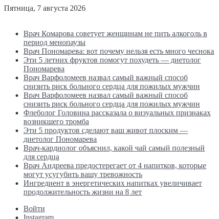
Пятница, 7 августа 2026
Последние новости
Врач Комарова советует женщинам не пить алкоголь в
период менопаузы
Врач Пономарева: вот почему нельзя есть много чеснока
Эти 5 летних фруктов помогут похудеть — диетолог
Пономарева
Врач Варфоломеев назвал самый важный способ
снизить риск больного сердца для пожилых мужчин
Врач Варфоломеев назвал самый важный способ
снизить риск больного сердца для пожилых мужчин
Флеболог Головина рассказала о визуальных признаках
возникшего тромба
Эти 5 продуктов сделают ваш живот плоским —
диетолог Пономарева
Врач-кардиолог объяснил, какой чай самый полезный
для сердца
Врач Андреева предостерегает от 4 напитков, которые
могут усугубить вашу тревожность
Ингредиент в энергетических напитках увеличивает
продолжительность жизни на 8 лет
Войти
Instagram