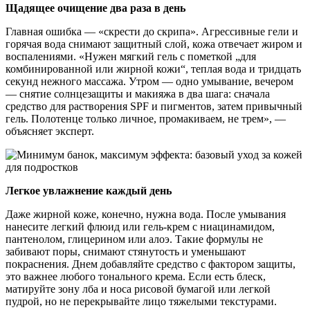
Щадящее очищение два раза в день
Главная ошибка — «скрести до скрипа». Агрессивные гели и
горячая вода снимают защитный слой, кожа отвечает жиром и
воспалениями. «Нужен мягкий гель с пометкой „для
комбинированной или жирной кожи“, теплая вода и тридцать
секунд нежного массажа. Утром — одно умывание, вечером
— снятие солнцезащиты и макияжа в два шага: сначала
средство для растворения SPF и пигментов, затем привычный
гель. Полотенце только личное, промакиваем, не трем», —
объясняет эксперт.
Легкое увлажнение каждый день
Даже жирной коже, конечно, нужна вода. После умывания
нанесите легкий флюид или гель-крем с ниацинамидом,
пантенолом, глицерином или алоэ. Такие формулы не
забивают поры, снимают стянутость и уменьшают
покраснения. Днем добавляйте средство с фактором защиты,
это важнее любого тонального крема. Если есть блеск,
матируйте зону лба и носа рисовой бумагой или легкой
пудрой, но не перекрывайте лицо тяжелыми текстурами.