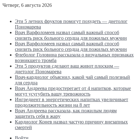
Четверг, 6 августа 2026
Последние новости
Эти 5 летних фруктов помогут похудеть — диетолог
Пономарева
Врач Варфоломеев назвал самый важный способ
снизить риск больного сердца для пожилых мужчин
Врач Варфоломеев назвал самый важный способ
снизить риск больного сердца для пожилых мужчин
Флеболог Головина рассказала о визуальных признаках
возникшего тромба
Эти 5 продуктов сделают ваш живот плоским —
диетолог Пономарева
Врач-кардиолог объяснил, какой чай самый полезный
для сердца
Врач Андреева предостерегает от 4 напитков, которые
могут усугубить вашу тревожность
Ингредиент в энергетических напитках увеличивает
продолжительность жизни на 8 лет
Врач Андреева рассказала, как пожилым людям
защитить себя в жару
Кардиолог Конев назвал частую причину внезапных
смертей
Войти