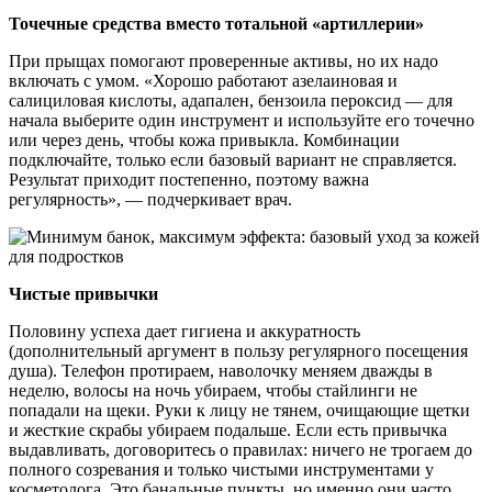
Точечные средства вместо тотальной «артиллерии»
При прыщах помогают проверенные активы, но их надо
включать с умом. «Хорошо работают азелаиновая и
салициловая кислоты, адапален, бензоила пероксид — для
начала выберите один инструмент и используйте его точечно
или через день, чтобы кожа привыкла. Комбинации
подключайте, только если базовый вариант не справляется.
Результат приходит постепенно, поэтому важна
регулярность», — подчеркивает врач.
Чистые привычки
Половину успеха дает гигиена и аккуратность
(дополнительный аргумент в пользу регулярного посещения
душа). Телефон протираем, наволочку меняем дважды в
неделю, волосы на ночь убираем, чтобы стайлинги не
попадали на щеки. Руки к лицу не тянем, очищающие щетки
и жесткие скрабы убираем подальше. Если есть привычка
выдавливать, договоритесь о правилах: ничего не трогаем до
полного созревания и только чистыми инструментами у
косметолога. Это банальные пункты, но именно они часто