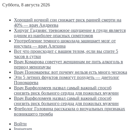
Суббота, 8 августа 2026
Последние новости
Хороший ночной сон снижает риск ранней смерти на
40% — врач Андреева
Хирург Гадзиян: тревожное ощущение в груди является
одним из наиболее опасных симптомов
Употребление темного шоколада защищает мозг от
инсульта — врач Алехина
Вот что происходит с вашим телом, если вы спите 5
часов в сутки
Врач Комарова советует женщинам не пить алкоголь в
период менопаузы
Врач Пономарева: вот почему нельзя есть много чеснока
Эти 5 летних фруктов помогут похудеть — диетолог
Пономарева
Врач Варфоломеев назвал самый важный способ
снизить риск больного сердца для пожилых мужчин
Врач Варфоломеев назвал самый важный способ
снизить риск больного сердца для пожилых мужчин
Флеболог Головина рассказала о визуальных признаках
возникшего тромба
Войти
Instagram