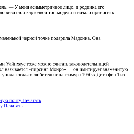
ель. — У меня асимметричное лицо, и родинка его
ало визитной карточкой топ-модели и начало приносить
маленькой черной точке подарила Мадонна. Она
Эми Уайнхаус тоже можно считать законодательницей
окол называется «пирсинг Монро» — он имитирует знаменитую
ступила когда-то любительница гламура 1950-х Дита фон Тиз.
нную почту
Печатать
ту
Печатать