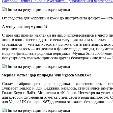
Facebook
Twitter
LinkedIn
Вконтакте
Одноклассники
Фрезеровк
От средства для коррекции кожи до инструмента флирта — ист
А что у вас под мушкой?
С древних времен наклейки на лицо использовались в чисто п
лишь в конце шестнадцатого века ситуация начала меняться — 
стремились — «метки красоты» должны быть заметными, поэто
ограничивалось — их делали в форме сердца, звезды, полумеся
мода на фальшивые родинки вернулась. Мушка была любимым 
популярность мушкам принесла другая белокурая кинодива — М
Черная метка: дар природы или чудеса макияжа
Силами фабрики грез сцепка «родинка — женственность — секс
Элизабет Тейлор и Эди Седжвик, казалось, становились замет
Голди Хоун и Лайза Миннелли в «Кабаре». Несмотря на успех 
для которой фирменная отметка стала своего рода паспортом. С
для Vogue UK (январь 1987) девушка оказалась без родинки в о