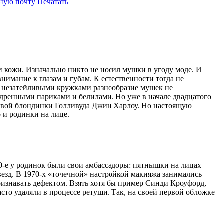
нную почту
Печатать
и кожи.
Изначально никто не носил мушки в угоду моде. И
имание к глазам и губам. К естественности тогда не
м незатейливыми кружками разнообразие мушек не
удренными париками и белилами. Но уже в начале двадцатого
овой блондинки Голливуда Джин Харлоу. Но настоящую
 и родинки на лице.
0-е у родинок были свои амбассадоры: пятнышки на лицах
езд. В 1970-х «точечной» настройкой макияжа занимались
ризнавать дефектом. Взять хотя бы пример Синди Кроуфорд,
асто удаляли в процессе ретуши. Так, на своей первой обложке