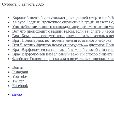
Суббота, 8 августа 2026
Последние новости
Хороший ночной сон снижает риск ранней смерти на 40
Хирург Гадзиян: тревожное ощущение в груди является 
Употребление темного шоколада защищает мозг от инсул
Вот что происходит с вашим телом, если вы спите 5 часов
Врач Комарова советует женщинам не пить алкоголь в п
Врач Пономарева: вот почему нельзя есть много чеснока
Эти 5 летних фруктов помогут похудеть — диетолог Пон
Врач Варфоломеев назвал самый важный способ снизить
Врач Варфоломеев назвал самый важный способ снизить
Флеболог Головина рассказала о визуальных признаках 
Войти
Instagram
YouTube
Twitter
Facebook
меню