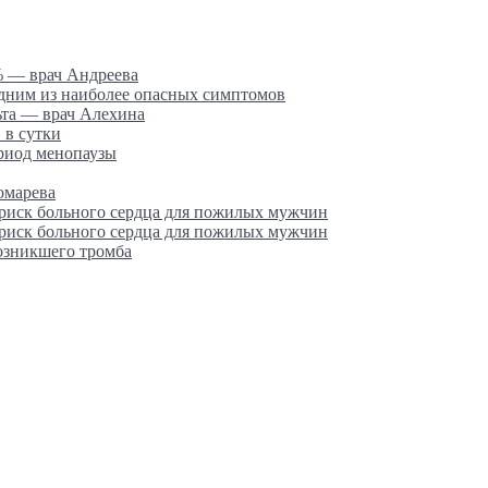
% — врач Андреева
одним из наиболее опасных симптомов
ьта — врач Алехина
 в сутки
ериод менопаузы
омарева
 риск больного сердца для пожилых мужчин
 риск больного сердца для пожилых мужчин
возникшего тромба