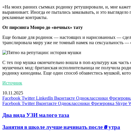
«На моих ранних съемках родинку ретушировали, и, мне кажет
выравнивает. Иногда ее пытались замазывать, и это выглядело
рекламные контракты.
От пирсинга Монро до «вечных» тату
Еще больше для родинок — настоящих и нарисованных — сдел
транслировала миру уже не томный намек на сексуальность — 
С тех пор мушка окончательно вошла в поп-культуру как част
мушечных мод: британская исполнительница не получила роди
родинку кинодивы. Еще один способ обзавестись мушкой, котор
Источник
10.11.2025
Facebook
Twitter
LinkedIn
Вконтакте
Одноклассники
Фрезеровк
Facebook
Twitter
Вконтакте
Одноклассники
Фрезеровка
Skype
W
Два вида УЗИ малого таза
Занятия в школе лучше начинать после 8 утра