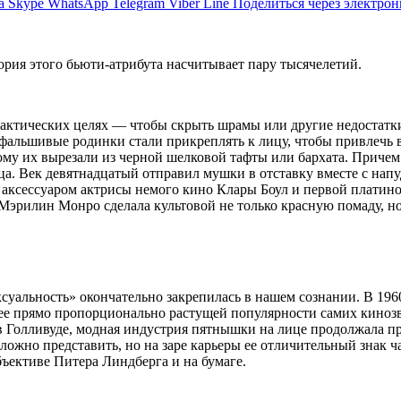
а
Skype
WhatsApp
Telegram
Viber
Line
Поделиться через электро
ория этого бьюти-атрибута насчитывает пару тысячелетий.
рактических целях — чтобы скрыть шрамы или другие недостатк
фальшивые родинки стали прикреплять к лицу, чтобы привлечь вн
му их вырезали из черной шелковой тафты или бархата. Приче
ца. Век девятнадцатый отправил мушки в отставку вместе с нап
аксессуаром актрисы немого кино Клары Боул и первой платин
эрилин Монро сделала культовой не только красную помаду, но
уальность» окончательно закрепилась в нашем сознании. В 196
нее прямо пропорционально растущей популярности самих кинозв
в Голливуде, модная индустрия пятнышки на лице продолжала п
ложно представить, но на заре карьеры ее отличительный знак ч
бъективе Питера Линдберга и на бумаге.