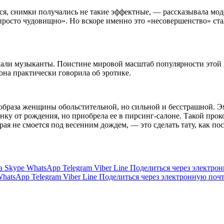
ся, снимки получались не такие эффектные, — рассказывала мод
 просто чудовищно». Но вскоре именно это «несовершенство» ст
али музыканты. Поистине мировой масштаб популярности этой 
она практически говорила об эротике.
ь образа женщины обольстительной, но сильной и бесстрашной. 
нку от рождения, но приобрела ее в пирсинг-салоне. Такой пр
ая не смоется под весенним дождем, — это сделать тату, как по
а
Skype
WhatsApp
Telegram
Viber
Line
Поделиться через электро
hatsApp
Telegram
Viber
Line
Поделиться через электронную поч