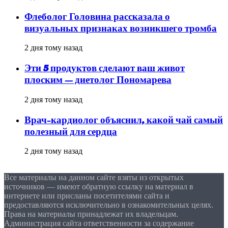
Флеболог Головина рассказала о
визуальных признаках возникшего тромба
2 дня тому назад
Эти 5 продуктов сделают ваш живот
плоским — диетолог Пономарева
2 дня тому назад
Врач-кардиолог объяснил, какой чай самый
полезный для сердца
2 дня тому назад
Все материалы на данном сайте взяты из открытых
источников — имеют обратную ссылку на материал в
интернете или присланы посетителями сайта и
предоставляются исключительно в ознакомительных целях.
Права на материалы принадлежат их владельцам.
Администрация сайта ответственности за содержание