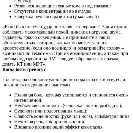
в ушах);
Резко возникающие темные круги под глазами;
Отсутствие концентрации во взгляде;
Задержка речевого развития (у малышей).
«Если был получен удар по голове, то первые 2–3 дня нужно
соблюдать максимальный покой: никаких нагрузок, шума,
гаджетов, яркого освещения. Не принимайте в таких
обстоятельствах аспирин, так как он может усилить
кровотечение (если оно возникло) и осматривайте голову –
возникают ли гематомы. При их возникновении, а также при
любом подозрении на ЧМТ следует обращаться к врачам,
делать КТ или МРТ».
Когда бить тревогу?
После удара головой нужно срочно обратиться к врачу, если
появились следующие симптомы:
Головная боль, которая усиливается и становится очень
интенсивной;
Необычная сонливость (человека сложно разбудить);
Судороги или подергивания мышц;
Слабость конечностях (руке или ноге), асимметрия лица;
Нечеткая речь, как при опьянении;
Внезапно возникающий эффект косоглазия.