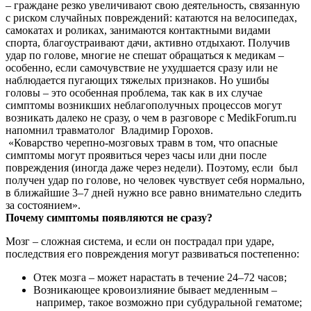
– граждане резко увеличивают свою деятельность, связанную
с риском случайных повреждений: катаются на велосипедах,
самокатах и роликах, занимаются контактными видами
спорта, благоустраивают дачи, активно отдыхают. Получив
удар по голове, многие не спешат обращаться к медикам –
особенно, если самочувствие не ухудшается сразу или не
наблюдается пугающих тяжелых признаков. Но ушибы
головы – это особенная проблема, так как в их случае
симптомы возникших неблагополучных процессов могут
возникать далеко не сразу, о чем в разговоре с MedikForum.ru
напомнил травматолог Владимир Горохов.
«Коварство черепно-мозговых травм в том, что опасные
симптомы могут проявиться через часы или дни после
повреждения (иногда даже через недели). Поэтому, если был
получен удар по голове, но человек чувствует себя нормально,
в ближайшие 3–7 дней нужно все равно внимательно следить
за состоянием».
Почему симптомы появляются не сразу?
Мозг – сложная система, и если он пострадал при ударе,
последствия его повреждения могут развиваться постепенно:
Отек мозга – может нарастать в течение 24–72 часов;
Возникающее кровоизлияние бывает медленным –
например, такое возможно при субдуральной гематоме;