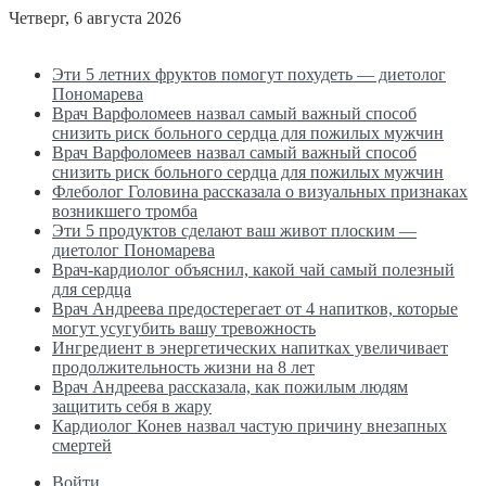
Четверг, 6 августа 2026
Последние новости
Эти 5 летних фруктов помогут похудеть — диетолог
Пономарева
Врач Варфоломеев назвал самый важный способ
снизить риск больного сердца для пожилых мужчин
Врач Варфоломеев назвал самый важный способ
снизить риск больного сердца для пожилых мужчин
Флеболог Головина рассказала о визуальных признаках
возникшего тромба
Эти 5 продуктов сделают ваш живот плоским —
диетолог Пономарева
Врач-кардиолог объяснил, какой чай самый полезный
для сердца
Врач Андреева предостерегает от 4 напитков, которые
могут усугубить вашу тревожность
Ингредиент в энергетических напитках увеличивает
продолжительность жизни на 8 лет
Врач Андреева рассказала, как пожилым людям
защитить себя в жару
Кардиолог Конев назвал частую причину внезапных
смертей
Войти