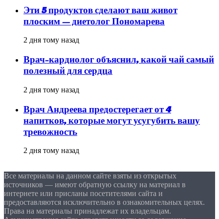
Эти 5 продуктов сделают ваш живот
плоским — диетолог Пономарева
2 дня тому назад
Врач-кардиолог объяснил, какой чай самый
полезный для сердца
2 дня тому назад
Врач Андреева предостерегает от 4
напитков, которые могут усугубить вашу
тревожность
2 дня тому назад
Все материалы на данном сайте взяты из открытых
источников — имеют обратную ссылку на материал в
интернете или присланы посетителями сайта и
предоставляются исключительно в ознакомительных целях.
Права на материалы принадлежат их владельцам.