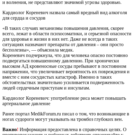
и волнения, не представляют значимой угрозы здоровью.
Кардиолог Кореневич назвала самый вредный вид алкоголя
для сердца и сосудов
«В таких случаях механизмы повышения давления, скорее
всего, лежат в области психосоматики, и серьезной опасности
для здоровья и жизни в них нет. Даже не всегда в таких
ситуациях назначают препараты от давления – они просто
бесполезны», — объяснила медик.
Кореневич подчеркнула, что для человека опасно постоянно
подвергаться повышенному давлению. При хронически
высоком АД кровеносные сосуды пребывают в постоянном
напряжении, что увеличивает вероятность их повреждения и
вместе с ним сосудистых катастроф. Именно в таких
обстоятельствах значительно усиливается подверженность
людей сердечным приступам и инсультам.
Кардиолог Кореневич: употребление риса может повышать
артериальное давление
Ранее портал MedikForum.ru писал о том, что возникающие в
ногах судороги могут указывать на тромбоз глубоких вен.
Важно
!
Информация предоставлена в справочных целях. О
противопоказаниях и побочных действиях спрашивайте у