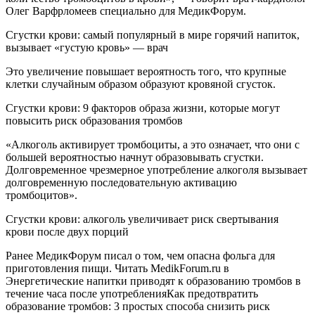
Олег Варфрломеев специально для МедикФорум.
Сгустки крови: самый популярный в мире горячий напиток,
вызывает «густую кровь» — врач
Это увеличение повышает вероятность того, что крупные
клетки случайным образом образуют кровяной сгусток.
Сгустки крови: 9 факторов образа жизни, которые могут
повысить риск образования тромбов
«Алкоголь активирует тромбоциты, а это означает, что они с
большей вероятностью начнут образовывать сгустки.
Долговременное чрезмерное употребление алкоголя вызывает
долговременную последовательную активацию
тромбоцитов».
Сгустки крови: алкоголь увеличивает риск свертывания
крови после двух порций
Ранее МедикФорум писал о том, чем опасна фольга для
приготовления пищи.
Читать MedikForum.ru в
Энергетические напитки приводят к образованию тромбов в
течение часа после употребленияКак предотвратить
образование тромбов: 3 простых способа снизить риск