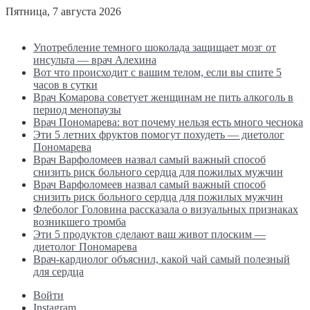
Пятница, 7 августа 2026
Последние новости
Употребление темного шоколада защищает мозг от
инсульта — врач Алехина
Вот что происходит с вашим телом, если вы спите 5
часов в сутки
Врач Комарова советует женщинам не пить алкоголь в
период менопаузы
Врач Пономарева: вот почему нельзя есть много чеснока
Эти 5 летних фруктов помогут похудеть — диетолог
Пономарева
Врач Варфоломеев назвал самый важный способ
снизить риск больного сердца для пожилых мужчин
Врач Варфоломеев назвал самый важный способ
снизить риск больного сердца для пожилых мужчин
Флеболог Головина рассказала о визуальных признаках
возникшего тромба
Эти 5 продуктов сделают ваш живот плоским —
диетолог Пономарева
Врач-кардиолог объяснил, какой чай самый полезный
для сердца
Войти
Instagram