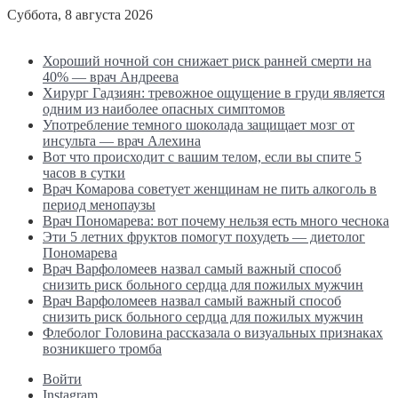
Суббота, 8 августа 2026
Последние новости
Хороший ночной сон снижает риск ранней смерти на
40% — врач Андреева
Хирург Гадзиян: тревожное ощущение в груди является
одним из наиболее опасных симптомов
Употребление темного шоколада защищает мозг от
инсульта — врач Алехина
Вот что происходит с вашим телом, если вы спите 5
часов в сутки
Врач Комарова советует женщинам не пить алкоголь в
период менопаузы
Врач Пономарева: вот почему нельзя есть много чеснока
Эти 5 летних фруктов помогут похудеть — диетолог
Пономарева
Врач Варфоломеев назвал самый важный способ
снизить риск больного сердца для пожилых мужчин
Врач Варфоломеев назвал самый важный способ
снизить риск больного сердца для пожилых мужчин
Флеболог Головина рассказала о визуальных признаках
возникшего тромба
Войти
Instagram