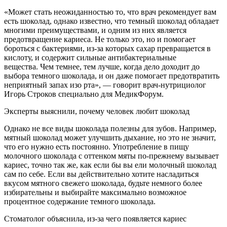
«Может стать неожиданностью то, что врач рекомендует вам
есть шоколад, однако известно, что темный шоколад обладает
многими преимуществами, и одним из них является
предотвращение кариеса. Не только это, но и помогает
бороться с бактериями, из-за которых сахар превращается в
кислоту, и содержит сильные антибактериальные
вещества. Чем темнее, тем лучше, когда дело доходит до
выбора темного шоколада, и он даже помогает предотвратить
неприятный запах изо рта», — говорит врач-нутрициолог
Игорь Строков специально для МедикФорум.
Эксперты выяснили, почему человек любит шоколад
Однако не все виды шоколада полезны для зубов. Например,
мятный шоколад может улучшить дыхание, но это не значит,
что его нужно есть постоянно. Употребление в пищу
молочного шоколада с оттенком мяты по-прежнему вызывает
кариес, точно так же, как если бы вы ели молочный шоколад
сам по себе. Если вы действительно хотите насладиться
вкусом мятного свежего шоколада, будьте немного более
избирательны и выбирайте максимально возможное
процентное содержание темного шоколада.
Стоматолог объяснила, из-за чего появляется кариес