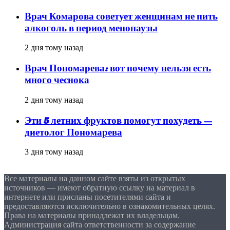
Врач Комарова советует женщинам не пить
алкоголь в период менопаузы
2 дня тому назад
Врач Пономарева: вот почему нельзя есть
много чеснока
2 дня тому назад
Эти 5 летних фруктов помогут похудеть —
диетолог Пономарева
3 дня тому назад
Все материалы на данном сайте взяты из открытых
источников — имеют обратную ссылку на материал в
интернете или присланы посетителями сайта и
предоставляются исключительно в ознакомительных целях.
Права на материалы принадлежат их владельцам.
Администрация сайта ответственности за содержание