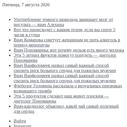
Пятница, 7 августа 2026
Последние новости
Употребление темного шоколада защищает мозг от
инсульта — врач Алехина
Вот что происходит с вашим телом, если вы спите 5
часов в сутки
Врач Комарова советует женщинам не пить алкоголь в
период менопаузы
Врач Пономарева: вот почему нельзя есть много чеснока
Эти 5 летних фруктов помогут похудеть — диетолог
Пономарева
Врач Варфоломеев назвал самый важный способ
снизить риск больного сердца для пожилых мужчин
Врач Варфоломеев назвал самый важный способ
снизить риск больного сердца для пожилых мужчин
Флеболог Головина рассказала о визуальных признаках
возникшего тромба
Эти 5 продуктов сделают ваш живот плоским —
диетолог Пономарева
Врач-кардиолог объяснил, какой чай самый полезный
для сердца
Войти
Instagram