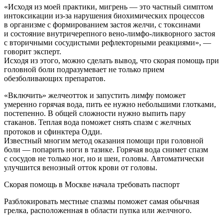
«Исходя из моей практики, мигрень — это частный симптом
интоксикации из-за нарушения биохимических процессов
в организме с формированием застоя желчи, с токсинами
и состояние внутричерепного вено-лимфо-ликворного застоя
с вторичными сосудистыми рефлекторными реакциями», —
говорит эксперт.
Исходя из этого, можно сделать вывод, что скорая помощь при
головной боли подразумевает не только прием
обезболивающих препаратов.
«Включить» желчеотток и запустить лимфу поможет
умеренно горячая вода, пить ее нужно небольшими глотками,
постепенно. В общей сложности нужно выпить пару
стаканов. Теплая вода поможет снять спазм с желчных
протоков и сфинктера Одди. ⠀
Известный многим метод оказания помощи при головной
боли — попарить ноги в тазике. Горячая вода снимет спазм
с сосудов не только ног, но и шеи, головы. Автоматически
улучшится венозный отток крови от головы.
Скорая помощь в Москве начала требовать паспорт
Разблокировать местные спазмы поможет самая обычная
грелка, расположенная в области пупка или желчного.