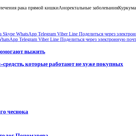
лечения рака прямой кишкиАноректальные заболеванияКуркума
а
Skype
WhatsApp
Telegram
Viber
Line
Поделиться через электро
hatsApp
Telegram
Viber
Line
Поделиться через электронную поч
 помогают выжить
-средств, которые работают не хуже покупных
го чеснока
етолог Пономарева