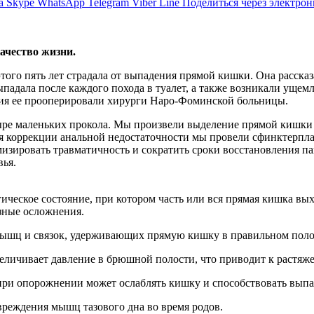
а
Skype
WhatsApp
Telegram
Viber
Line
Поделиться через электро
ачество жизни.
того пять лет страдала от выпадения прямой кишки. Она расска
падала после каждого похода в туалет, а также возникали ущем
ания ее прооперировали хирурги Наро-Фоминской больницы.
ре маленьких прокола. Мы произвели выделение прямой кишки 
я коррекции анальной недостаточности мы провели сфинктерплас
зировать травматичность и сократить сроки восстановления п
ья.
еское состояние, при котором часть или вся прямая кишка выхо
езные осложнения.
 мышц и связок, удерживающих прямую кишку в правильном поло
еличивает давление в брюшной полости, что приводит к растяж
при опорожнении может ослаблять кишку и способствовать вып
реждения мышц тазового дна во время родов.