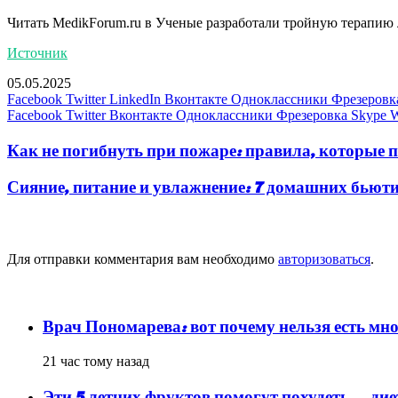
Читать MedikForum.ru в
Ученые разработали тройную терапию 
Источник
05.05.2025
Facebook
Twitter
LinkedIn
Вконтакте
Одноклассники
Фрезеровк
Facebook
Twitter
Вконтакте
Одноклассники
Фрезеровка
Skype
W
Как не погибнуть при пожаре: правила, которые
Сияние, питание и увлажнение: 7 домашних бьюти
Добавить комментарий
Для отправки комментария вам необходимо
авторизоваться
.
популярное
Врач Пономарева: вот почему нельзя есть мно
21 час тому назад
Эти 5 летних фруктов помогут похудеть — ди