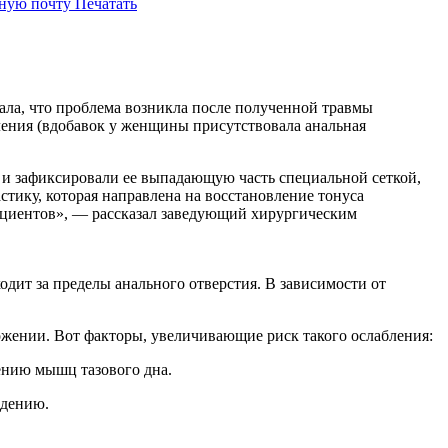
нную почту
Печатать
зала, что проблема возникла после полученной травмы
ления (вдобавок у женщины присутствовала анальная
и зафиксировали ее выпадающую часть специальной сеткой,
тику, которая направлена на восстановление тонуса
ациентов», — рассказал заведующий хирургическим
дит за пределы анального отверстия. В зависимости от
жении. Вот факторы, увеличивающие риск такого ослабления:
ению мышц тазового дна.
адению.