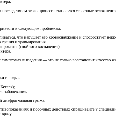
ктера.
и последствием этого процесса становятся серьезные осложнения
привести к следующим проблемам.
ваться, что нарушает его кровоснабжение и способствует некро
о трения и травмирования.
проктита (гнойного воспаления).
ктера.
х симптомах выпадения — это не только восстановит качество ж
ки и воды;.
Кегеля);
е заболевания.
ой диафрагмальная грыжа.
ивопоказаниях и побочных действиях спрашивайте у специалист
 врачу.