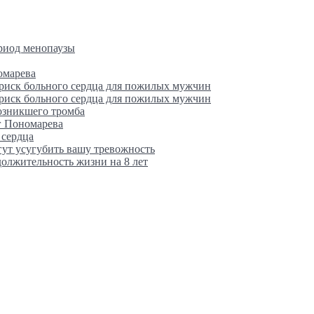
ериод менопаузы
омарева
 риск больного сердца для пожилых мужчин
 риск больного сердца для пожилых мужчин
возникшего тромба
г Пономарева
 сердца
гут усугубить вашу тревожность
олжительность жизни на 8 лет