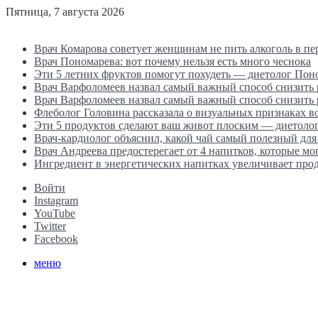
Пятница, 7 августа 2026
Последние новости
Врач Комарова советует женщинам не пить алкоголь в п
Врач Пономарева: вот почему нельзя есть много чеснока
Эти 5 летних фруктов помогут похудеть — диетолог Пон
Врач Варфоломеев назвал самый важный способ снизить
Врач Варфоломеев назвал самый важный способ снизить
Флеболог Головина рассказала о визуальных признаках 
Эти 5 продуктов сделают ваш живот плоским — диетоло
Врач-кардиолог объяснил, какой чай самый полезный для
Врач Андреева предостерегает от 4 напитков, которые мо
Ингредиент в энергетических напитках увеличивает прод
Войти
Instagram
YouTube
Twitter
Facebook
меню