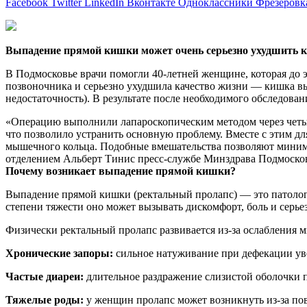
Facebook
Twitter
LinkedIn
Вконтакте
Одноклассники
Фрезеровк
Выпадение прямой кишки может очень серьезно ухудшить к
В Подмосковье врачи помогли 40-летней женщине, которая до э
позвоночника и серьезно
ухудшила качество жизни — кишка вы
недостаточность). В результате после необходимого обследов
«Операцию выполнили лапароскопическим методом через четы
что позволило устранить основную проблему. Вместе с этим дл
мышечного кольца. Подобные вмешательства позволяют миними
отделением Альберт Тинис пресс-службе Минздрава Подмосков
Почему возникает выпадение прямой кишки?
Выпадение прямой кишки (ректальный пролапс) — это патологич
степени тяжести оно может вызывать дискомфорт, боль и серь
Физически ректальный пролапс развивается из-за ослабления
Хронические запоры:
сильное натуживание при дефекации ув
Частые диареи:
длительное раздражение слизистой оболочки 
Тяжелые роды:
у женщин пролапс может возникнуть из-за пов