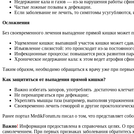
Недержание кала и газов — из-за нарушения работы сфин
Частые ложные позывы к дефекации.
Если заболевание не лечить, то симптомы усугубляются, 
Осложнения
Без своевременного лечения выпадение прямой кишки может 
Ущемление кишки: выпавший участок кишки может сдавли
Изъязвление слизистой: это происходит из-за постоянног
Инфекционные процессы: повышается риск развития пара
Хроническое недержание кала: к этом ведет атрофия сфин
Таким образом, необходимо обращаться к врачу уже при первы
Как защититься от выпадения прямой кишки?
Важно избегать запоров, употреблять достаточно клетчат
Не перенапрягаться при дефекации;
Укреплять мышцы таза (например, выполняя упражнения 
Своевременно лечить геморрой и другие проктологически
Ранее портал MedikForum.ru писал о том, что представляет соб
Важно
!
Информация предоставлена в справочных целях. О прот
самолечением. При первых признаках заболевания обратитесь к